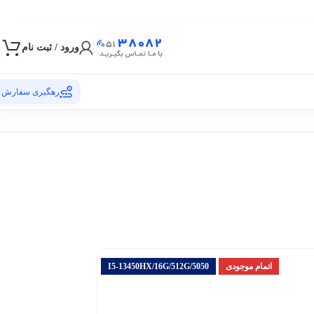
ورود / ثبت نام
رهگیری سفارش
اتمام موجودی
I5-13450HX/16G/512G/5050