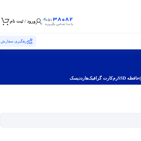
ورود / ثبت نام
رهگیری سفارش
حافظه SSD
رم
کارت گرافیک
هارددیسک