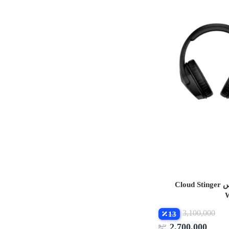
هدست هایپر ایکس Cloud Stinger
W
3,100,000
13
2,700,000