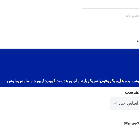
گ
وس پد
مبدل
میکروفون
اسپیکر
پایه مانیتور
هدست
کیبورد
کیبورد و ماوس
ماوس
هدست