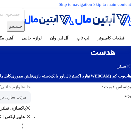
Skip to navigation
Skip to main content
جستجو
قطعات کامپیوتر
لپ تاپ
آل این وان
لوازم جانبی
آبتین م
هدست
بستن
هاب
وب کم (WEBCAM)
هارد اکسترنال
پاور بانک
دسته بازی
فلش مموری
کابل
ما
براساس قیمت :
خانه
/
لوازم جانبی
/
برند
پاکسازی فیلتر
هایپر ایکس | HyperX