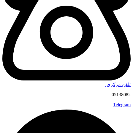
معایب:
قیمت نسبتا بالا
تعمیرات سخت و پیچیده
تامین قطعات اصلی تنها از فروشگاه های معتبر
طول عمر کوتاه در صورت عدم نگهداری اصولی
انتخاب محدود نسبت به مدل های سایر کامپیوترها
تعداد پورت های کمتر از کامپیوترهای معمولی
راهنمای خرید کامپیوتر All In One
کامپیوترهای همه کاره دارای انواع مدل های مختلف هستند که هر
کدام می توانند برای انجام کارهای متفاوت مورد استفاده قرار
بگیرند. به همین دلیل هنگام خرید کامپیوتر All In One بهتر است چند
تلفن مرکزی:
فاکتور مهم و کلیدی را مورد توجه قرار دهید. این فاکتورها عبارتند
05138082
از:
Telegram
پردازنده:
اولین و مهم ترین نکته ای که هنگام خرید آل این وان باید به آن توجه
داشته باشید، نوع پردازنده کامپیوتر است. نوع پردازنده می تواند
مشخص کند که شما چه برنامه هایی را می توانید روی سیستم
نصب و راه اندازی کنید. به طور مثال اگر قصد استفاده از نرم