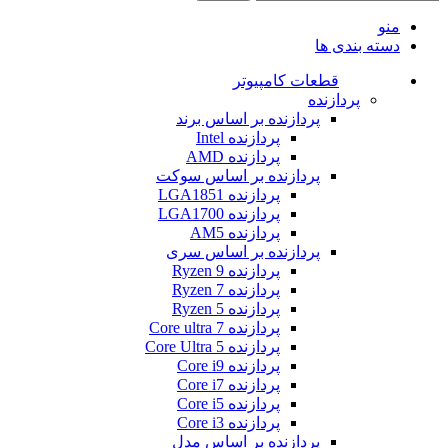
است.
منو
دسته بندی ها
خرید آل این وان مشهد
قطعات کامپیوتر
اگر به دنبال خرید آل این وان در مشهد هستید، فروشگاه ما بهترین
پردازنده
مدل‌های کامپیوتر همه‌کاره از برندهای معتبر دنیا مانند HP، ASUS،
پردازنده بر اساس برند
Dell، MSI، Apple و مایا را با گارانتی اصلی و قیمت به‌روز عرضه
پردازنده Intel
می‌کند.
پردازنده AMD
ما در مشهد امکان خرید حضوری و آنلاین آل این وان را برای
پردازنده بر اساس سوکت
مشتریان فراهم کرده‌ایم تا بتوانید بر اساس نیاز خود، مناسب‌ترین
پردازنده LGA1851
مدل را انتخاب کنید.
پردازنده LGA1700
پیش از خرید، می‌توانید از مشاوره تخصصی رایگان کارشناسان ما
پردازنده AM5
بهره‌مند شوید تا بهترین سیستم متناسب با کاربری اداری، گرافیکی
پردازنده بر اساس سری
یا گیمینگ خود را تهیه نمایید.
پردازنده Ryzen 9
برای اطلاع از موجودی و قیمت آل این وان در مشهد همین حالا با ما
پردازنده Ryzen 7
تماس بگیرید یا از بخش محصولات سایت دیدن کنید.
پردازنده Ryzen 5
پردازنده Core ultra 7
سوالات متداول
پردازنده Core Ultra 5
پردازنده Core i9
پردازنده Core i7
سوالات زیادی در ارتباط با خرید کامپیوتر All In One پرسیده می
پردازنده Core i5
شوند که از پرتکرارترین آن ها می توان به موارد زیر اشاره داشت.
پردازنده Core i3
1. در کامپیوترهای All In One از کدام سیستم عامل ها استفاده می
پردازنده بر اساس مدل