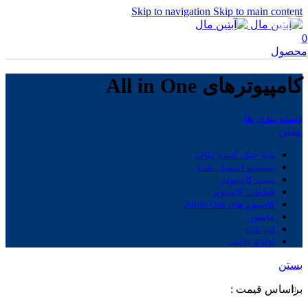
Skip to navigation
Skip to main content
0
محصول
کامپیوترهای All in One
دسته بندی ها
بستن
پایه خنک کننده لپتاپ
سیستم اسمبل شده
مینی کامپیوتر
قطعات کامپیوتر
کامپیوترهای All in One
مانیتور
لپ تاپ
لوازم جانبی
بستن
براساس قیمت :