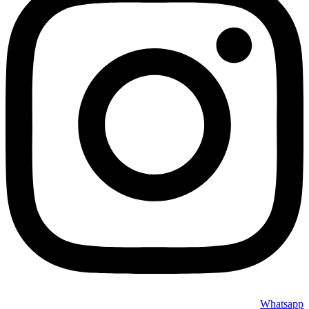
ذخیره سازی کامپیوتر است. نوع فعالیت شما تعیین کننده مقدار
فضای ذخیره سازی مورد نظرتان می باشد. اگر کارهای حرفه ای
انجام می دهید و به فضای نسبتا زیادی نیاز دارید، بهتر است از
کامپیوترهایی با هارد SSD استفاده نمایید. همچنین حداقل فضای
مورد نیازتان 1 ترابایت است. در صورتی که مطالب و ویدیوهای
زیادی دانلود می کنید و در کامپیوتر نگه می دارید، درایو 2 ترابایتی
انتخاب بهتری برای شماست.
امکانات:
بسیاری از کامپیوترهای همه کاره دارای امکانات متعددی هستند که
با توجه به نیازهای خود می توانید این امکانات را به عنوان فاکتور
خرید مورد توجه قرار دهید. به طور مثال اگر به پدهای شارژ بی سیم
نیاز دارید و یا باید محافظ حریم خصوصی و وب کم تهیه نمایید، می
توانید کامپیوترهای دارای این امکانات را خریداری کنید.
خرید کامپیوتر All In One برای چه کسانی مناسب
است؟
خرید کامپیوتر All In One می تواند نیاز تمامی کاربران کامپیوتر را
برطرف نماید. به طور کلی این کامپیوترها فضای کمی اشغال می
Whatsapp
کنند و ظاهر زیبایی دارند. از طرفی طراحی فوق العاده ای داشته و