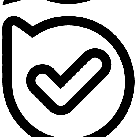
– بهترین کامپیوتر All In One
– کیفیت سخت افزاری بسیار بالا
– نمایشگر فوق عریض
آل این وان
HP
– پردازنده Core i9
– گرافیک RTX فوق حرفه ای
– مصرف برق پایین
– کاهش پرتوی مضر با نور آبی
– دارای اسپیکر داخلی باکیفیت
خرید آل این وان مایا
– نمایشگر با قابلیت ضد پرش تصویر
– پردازنده نسل CPU
– قیمت اقتصادی و متوسط
– اسپیکر بسیار قدرتمند
کامپیوتر
All In One
دل
– پردازنده Core i7