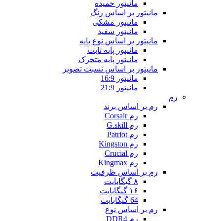
مانیتور خمیده
مانیتور بر اساس رنگ
مانیتور مشکی
مانیتور سفید
مانیتور بر اساس نوع پایه
مانیتور پایه ثابت
مانیتور پایه متحرک
مانیتور بر اساس نسبت تصویر
مانیتور 16:9
مانیتور 21:9
رم
رم بر اساس برند
رم Corsair
رم G.skill
رم Patriot
رم Kingston
رم Crucial
رم Kingmax
رم بر اساس ظرفیت
۸ گیگابایت
۱۶ گیگابایت
64 گیگابایت
رم بر اساس نوع
رم DDR4