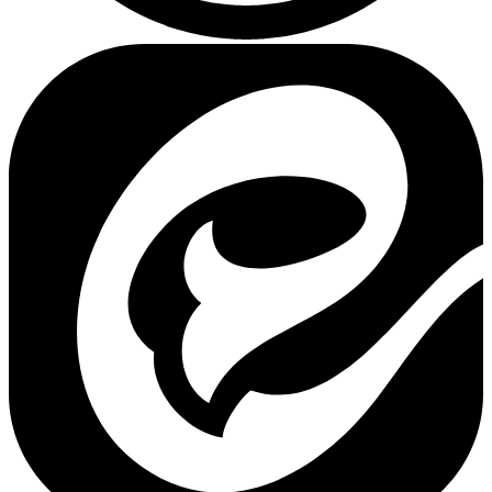
– نمایشگر ۴K UHD
– دارای بهترین مادربردهای جهان
– نمایشگر فول اچ دی فاقد حاشیه
کامپیوتر
All In One
– سیستم صوتی Harman Kardon
ایسوس
– پردازنده Ryzen 7
– بهترین کامپیوترهای گیمینگ
– برترین کامپیوترهای همه کاره
– اولین کامپیوتر All In One تولید شده
– سیستم عامل منحصر به فرد
کامپیوتر
All In One
اپل
– پردازنده بسیار قدرتمند M1
– طراحی مدرن و باریک
– قیمت بالا