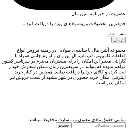
عضویت در خبرنامه آبتین مال
قیمت کامپیوترهای All in One
جدیدترین محصولات و پیشنهادهای ویژه را دریافت کنید...
قیمت All in one به فاکتورهای متعددی بستگی دارد. به طور کلی
تلفن
کامپیوترهای همه کاره در انواع مدل های مختلف تولید می شوند که
ارسال
میزان حافظه رم، نوع پردازنده، حجم ذخیره ساز، مدل کارت
گرافیک و … آن ها با یکدیگر متفاوت است. تمامی این ویژگی ها می
مجموعه آبتین مال با سابقه‌ی طولانی در زمینه فروش انواع
توانند قیمت آل این وان را تحت تاثیر قرار دهند. به طور کلی قیمت
قطعات کامپیوتر، لپ تاپ، آل این وان و لوازم جانبی همراه با
کامپیوترهای All-in-One بازه گسترده ای دارد که شما می توانید با
گارانتی معتبر این امکان را برای مشتریان محترم در سرتاسر کشور
توجه به نیاز و بودجه خود مناسب ترین آن ها را انتخاب نمایید.
فراهم نموده که بتوانند در سریعترین زمان ممکن سفارش خود را
ثبت کرده و کالای خود را دریافت نمایند. همچنین در کنار خرید
برای
خرید آل این وان مشهد
و استعلام دقیق قیمت محصول مورد
اینترنتی امکان خرید حضوری در شهر مشهد از شعب فروش نیز
نظرتان می توانید با کارشناسان فروش تماس بگیرید.
امکان پذیر است.
با خرید آل این وان فضای کاری خود را هوشمندانه
مدیریت کنیم!
خرید آل این وان فرصتی است برای داشتن یک کامپیوتر همه‌کاره
بدون شلوغی کابل‌ها و تجهیزات اضافی. این سیستم‌ها به شما اجازه
می‌دهند با کمترین فضا، بیشترین بهره‌وری را داشته باشید و تجربه
تمامی حقوق مادی معنوی وب سایت محفوظ میباشد.
کار با یک کامپیوتر حرفه‌ای را در خانه یا محل کار تجربه کنید. انتخاب
جستجو
درست مدل و برند مناسب، کلید داشتن محیطی مرتب و کارآمد