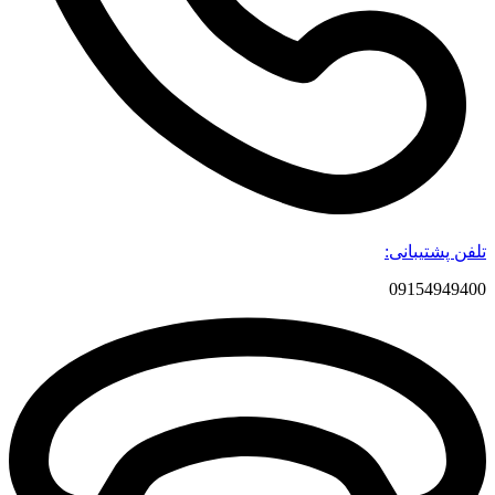
تلفن پشتیبانی:
09154949400