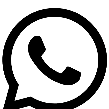
عملکرد جذابی را نیز ارائه می دهند. این موضوع موجب شده تا
امروزه با استقبال بی نظیری مواجه شوند. با این وجود قیمت بالای
آن ها نسبت به سایر کامپیوترها و لپ تاپ های موجود در بازار
موجب شده تا تمامی متقاضیان قادر به خرید آن نباشند.
عملکرد بی نظیر این کامپیوترها موجب شده انتخاب بسیار مناسبی
برای شرکت ها و سازمان های دولتی و خصوصی باشند. همچنین این
سیستم برای افرادی که قصد انجام کارهای تجاری دارند، انتخاب
بسیار مناسبی می باشد.
بهترین برندهای کامپیوتر All In One
برندهای متنوعی در بازار وجود دارند که در زمینه طراحی و تولید
انواع کامپیوترها فعالیت می کنند. بنابراین اگر قصد خرید کامپیوتر
All In One را دارید، بهتر است در ابتدا این برندها را مورد بررسی
قرار داده و سپس مناسب ترین آن ها را خریداری نمایید.
برند کامپیوتر
ویژگی ها
– سیستم خنک کننده حرفه ای و بی صدا
– نمایشگر FHD با قابلیت ضد بازتاب
خرید آل این وان
MSI
– پردازنده اینتل نسل 12