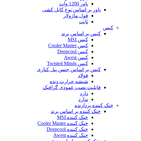
پاور 1200 وات
پاور بر اساس نوع کابل کشی
فول ماژولار
ثابت
کیس
کیس بر اساس برند
کیس MSI
کیس Cooler Master
کیس Deepcool
کیس Awest
کیس Twisted Minds
کیس بر اساس جنس پنل کناری
فولاد
شیشه حرارت دیده
قابلیت نصب عمودی گرافیک
دارد
ندارد
خنک کننده پردازنده
خنک کننده بر اساس برند
خنک کننده MSI
خنک کننده Cooler Master
خنک کننده Deepcool
خنک کننده Awest