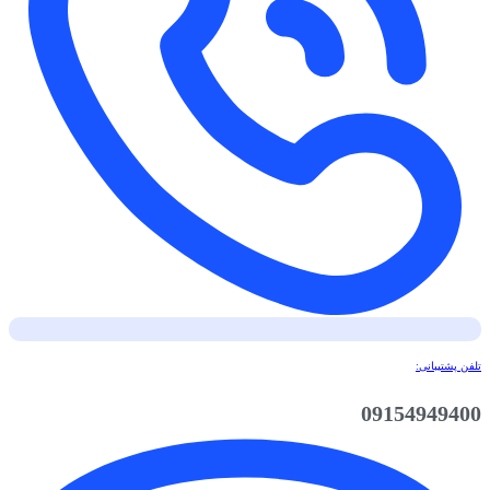
تلفن پشتیبانی:
09154949400