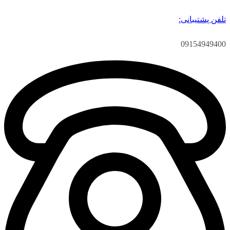
تلفن پشتیبانی:
09154949400