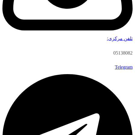
تلفن مرکزی:
05138082
Telegram