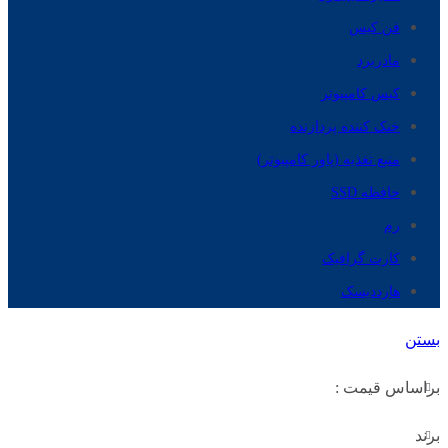
فن کیس
مادربرد
کیس کامپیوتر
خنک کننده پردازنده
منبع تغذیه (پاور کامپیوتر)
حافظه SSD
رم
کارت گرافیک
هارددیسک
بستن
براساس قیمت :
برند