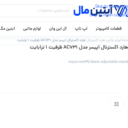
Skip to navigation
Skip to main content
قطعات کامپیوتر
لپ تاپ
آل این وان
لوازم جانبی
آبتین مگ
هارد اکسترنال اپیسر مدل AC731 ظرفیت ۱ ترابایت
خانه
/
لوازم جانبی
/
هارد اکسترنال
/
هارد اکسترنال اپیسر مدل AC731 ظرفیت ۱ ترابایت
maya-mo24b-black-adjustable-stand
بزرگنمایی تصویر