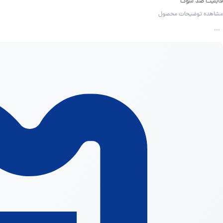
قابلیت ضد شوک
قابلیت ضد ضربه
مشاهده توضیحات محصول
طراحی و جنس بدنه ضد لغزش
...
نوع رابط : USB 3.2 Gen 1
سرعت : تا ۵ گیگابیت بر ثانیه
وزن : ۲۳۸ گرم
رنگ :‌مشکی