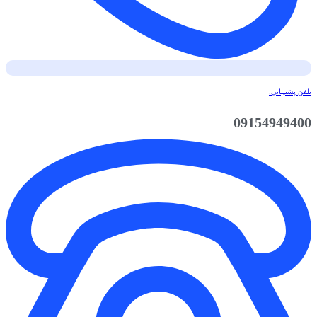
تلفن پشتیبانی:
09154949400