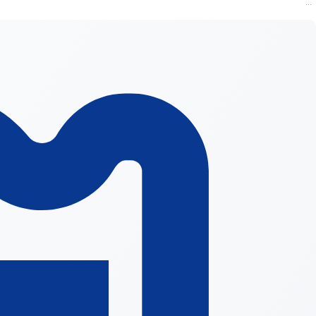
...
رزولوشن: 1920×1080