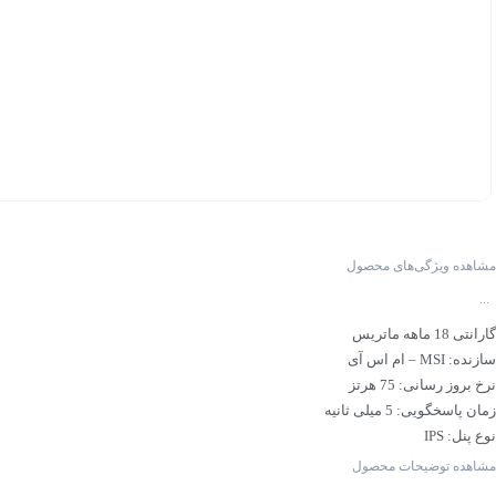
مشاهده ویژگی‌های محصول
...
گارانتی 18 ماهه ماتریس
سازنده: MSI – ام اس آی
نرخ بروز رسانی: 75 هرتز
زمان پاسخگویی: 5 میلی ثانیه
نوع پنل: IPS
اندازه صفحه نمایش: 24 اینچ
مشاهده توضیحات محصول
نوع مانیتور: اداری – مهندسی