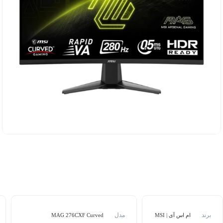
برند
مدل
ام اس آی | MSI
MAG 276CXF Curved