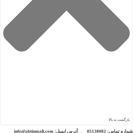
با توجه به امکانات فنی و کیفیت ساخت، قیمت این مانیتور در مقایسه با
برندهای مشابه بسیار مقرون‌به‌صرفه است و ارزش خرید بالایی دارد.
جمع‌بندی
اگر به دنبال مانیتوری هستید که کیفیت تصویر بالا، سرعت پاسخ‌گویی
عالی، طراحی ارگونومیک و قیمت مناسب را یک‌جا در اختیار شما بگذارد،
مانیتور 27 اینچ ام اس آی مدل MAG 276CXF Curved بهترین انتخاب
است.
اکنون زمان آن است که تجربه‌ای جدید از بازی، طراحی و تماشای محتوا
را با این مانیتور فوق‌العاده آغاز کنید. برای اطلاع از آخرین قیمت مانیتور
ام اس آی 27 اینچ و مشاهده سایر مدل‌ها، وارد بخش محصولات شوید و
خریدی هوشمندانه انجام دهید.
بازگشت به بالا
شماره تماس:
05138082
|
آدرس ایمیل: info@abtinmall.com
|