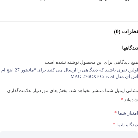
نوع پنل
Rapid VA (Curved)
زمان پاسخگویی
0.5 میلی ثانیه ( GTG )
رزولوشن تصویر
1080×1920 (Full HD)
نظرات (0)
عمق بیت پنل
10 بیت ( 8 بیت + FRC )
نرخ بروزرسانی (Refresh Rate)
280 هرتز
دیدگاهها
هیچ دیدگاهی برای این محصول نوشته نشده است.
زمان پاسخ‌گویی (Response Time)
0.5 میلی‌ثانیه
تعداد رنگ قابل نمایش
1 میلیارد رنگ
اولین نفری باشید که دیدگاهی را ارسال می کنید برای “مانیتور 27 اینچ ام
اس آی مدل MAG 276CXF Curved”
درگاه‌ها
HDMI، DisplayPort
نشانی ایمیل شما منتشر نخواهد شد.
بخش‌های موردنیاز علامت‌گذاری
نور پس زمینه
LED
نسبت تصویر
16:9
*
شده‌اند
انحنای صفحه
1500R
*
امتیاز شما
مقدار SRGB
102%
*
دیدگاه شما
نور پس‌زمینه
LED