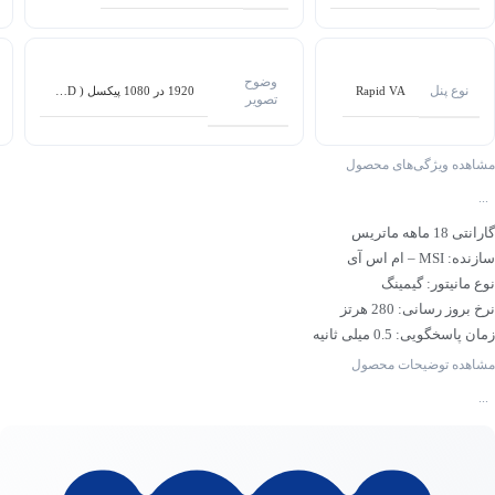
وضوح
نوع پنل
Rapid VA
1920 در 1080 پیکسل ( Full HD )
تصویر
مشاهده ویژگی‌های محصول
...
گارانتی 18 ماهه ماتریس
سازنده: MSI – ام اس آی
نوع مانیتور: گیمینگ
نرخ بروز رسانی: 280 هرتز
زمان پاسخگویی: 0.5 میلی ثانیه
نوع پنل: Rapid VA
مشاهده توضیحات محصول
اندازه صفحه نمایش: 27 اینچ
...
رزولوشن: 1080×1920 – FULL HD
نوع پایه مانیتور: ثابت