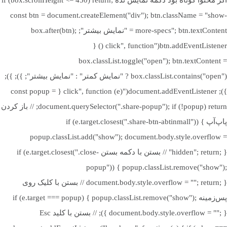
طراحی و ویرایش عکس:
دقت رنگ فوق‌العاده در نمایش جزئیات.
const btn = document.createElement("div"); btn.className = "show-
کارهای اداری و روزمره:
نمایش واضح متون و رابط کاربری.
more-specs"; btn.textContent = "نمایش بیشتر"; box.after(btn);
پایه قابل جداسازی
دارد
تماشای فیلم و سریال:
نمایشگر خمیده با زاویه دید گسترده و رنگ‌های
btn.addEventListener("click", function () {
زنده.
box.classList.toggle("open"); btn.textContent =
بررسی قیمت و ارزش خرید مانیتور ام اس آی 27 اینچ مدل MAG
box.classList.contains("open") ? "نمایش کمتر" : "نمایش بیشتر"; }); });
قابلیت چرخش عمودی ( TILT )
دارد
276CXF
}); document.addEventListener("click", function (e) { const popup =
در مقایسه با سایر مدل‌های موجود در بازار، این مانیتور ترکیبی از عملکرد
document.querySelector(".share-popup"); if (!popup) return; // باز کردن
میزان چرخش عمودی
-5 تا 20 درجه
بالا و قیمت رقابتی را ارائه می‌دهد. برند MSI همواره به کیفیت ساخت و
پاپ‌آپ if (e.target.closest(".share-btn-abtinmall")) {
نوآوری در محصولات خود معروف است، و مدل MAG 276CXF نیز از این
popup.classList.add("show"); document.body.style.overflow =
قاعده مستثنی نیست.
"hidden"; return; } // بستن با دکمه بستن if (e.target.closest(".close-
ابعاد بدون پایه
610.5×90.4×362.5
با توجه به امکاناتی مانند نرخ 280Hz، طراحی ارگونومیک و خمیده بودن
popup")) { popup.classList.remove("show");
صفحه، می‌توان گفت این محصول از نظر ارزش خرید در رده‌ی بسیار
document.body.style.overflow = ""; return; } // بستن با کلیک روی
بالایی قرار دارد.
پس‌زمینه if (e.target === popup) { popup.classList.remove("show");
ابعاد با پایه
610.5×249.8×451.6
document.body.style.overflow = ""; } }); // بستن با کلید Esc
چرا خرید مانیتور MSI MAG 276CXF انتخابی هوشمندانه است؟