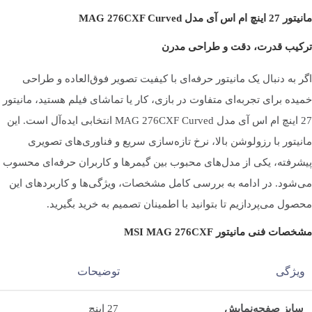
نوع پنل
Rapid VA
مانیتور 27 اینچ ام اس آی مدل MAG 276CXF Curved
ترکیب قدرت، دقت و طراحی مدرن
نسبت تصویر
16:9
اگر به دنبال یک مانیتور حرفه‌ای با کیفیت تصویر فوق‌العاده و طراحی
خمیده برای تجربه‌ای متفاوت در بازی، کار یا تماشای فیلم هستید، مانیتور
27 اینچ ام اس آی مدل MAG 276CXF Curved انتخابی ایده‌آل است. این
وضوح تصویر
1920 در 1080 پیکسل ( Full HD )
مانیتور با رزولوشن بالا، نرخ تازه‌سازی سریع و فناوری‌های تصویری
پیشرفته، یکی از مدل‌های محبوب بین گیمرها و کاربران حرفه‌ای محسوب
نوع صفحه نمایش
خمیده ( Curve )
می‌شود. در ادامه به بررسی کامل مشخصات، ویژگی‌ها و کاربردهای این
محصول می‌پردازیم تا بتوانید با اطمینان تصمیم به خرید بگیرید.
مشخصات فنی مانیتور MSI MAG 276CXF
میزان خمیدگی
1500R
ویژگی
توضیحات
حداکثر نرخ بروزرسانی تصویر
280 هرتز
سایز صفحه‌نمایش
27 اینچ