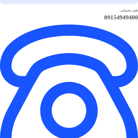
تلفن پشتیبانی:
09154949400