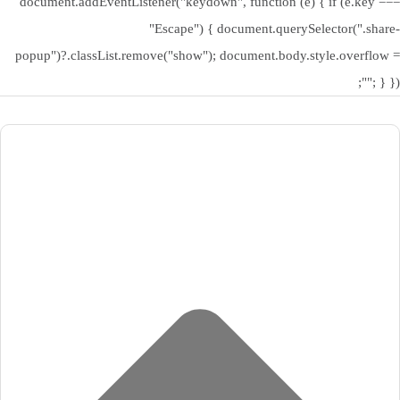
document.addEventListener("keydown", function (e) { if (e.key ===
ابعاد جعبه
704x178x508
در یک نگاه، دلایل انتخاب این مدل را می‌توان چنین خلاصه کرد:
"Escape") { document.querySelector(".share-
popup")?.classList.remove("show"); document.body.style.overflow =
نرخ تازه‌سازی 280Hz برای تجربه روان گیمینگ
""; } });
طراحی خمیده 1500R برای غوطه‌وری کامل در تصویر
قابلیت اتصال به دیوار
دارد
دقت رنگ بالا با پنل Rapid VA
درگاه‌های متنوع (HDMI، DP)
توضیحات اتصال به دیوار
استاندارد VESA از نوع 100*100 میلی متر
فناوری‌های محافظ چشم
سوالات متداول درباره مانیتور MSI MAG 276CXF
1. آیا مانیتور MSI MAG 276CXF برای گیمینگ حرفه‌ای مناسب است؟
قابلیت ها
تکنولوژی Adaptive Sync
,
تکنولوژی Low Blue Light
بله، با نرخ 280Hz و زمان پاسخ‌گویی 0.5ms، این مانیتور برای گیمرهای
حرفه‌ای گزینه‌ای عالی است و از تکنولوژی Adaptive Sync پشتیبانی
می‌کند.
2. قیمت مانیتور MSI MAG 276CXF نسبت به رقبا چطور است؟