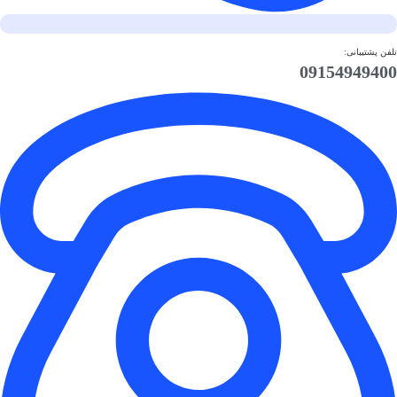
تلفن پشتیبانی:
09154949400