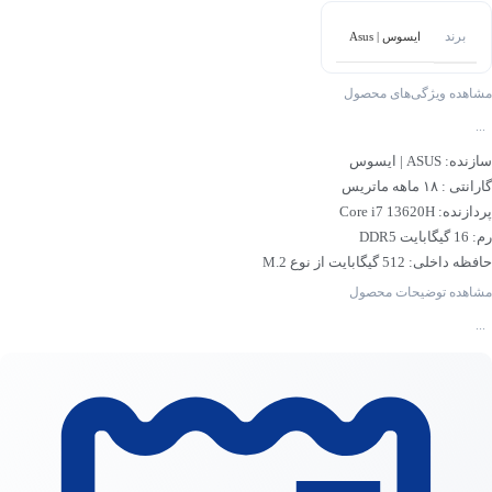
برند
ایسوس | Asus
مشاهده ویژگی‌های محصول
...
سازنده: ASUS | ایسوس
گارانتی : ۱۸ ماهه ماتریس
پردازنده: Core i7 13620H
رم: 16 گیگابایت DDR5
حافظه داخلی: 512 گیگابایت از نوع M.2
گرافیک: Intel UHD
مشاهده توضیحات محصول
صفحه نمایش: 15.6 اینچ – FHD
...