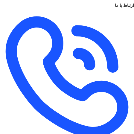
ارتباط با ما
اسپیکر
دارد
نوع باتری
3 سلولی لیتیوم-یون
50 وات ساعت / 63 وات ساعت / 42 وات ساعت ( بسته به مدل
ظرفیت
باتری
)
توان آداپتور
65 وات
کلاس کالا
i7/16G/512G