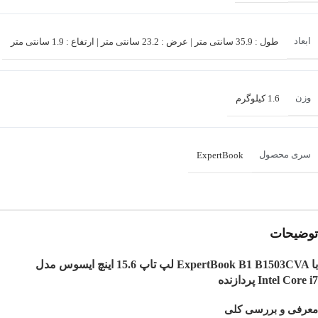
ابعاد
طول : 35.9 سانتی متر | عرض : 23.2 سانتی متر | ارتفاع : 1.9 سانتی متر
وزن
1.6 کیلوگرم
سری محصول
ExpertBook
مدل محصول
B1 B1503CVA
توضیحات
لپ تاپ 15.6 اینچ ایسوس مدل ExpertBook B1 B1503CVA با
کاربری
ادیت
,
برنامه نویسی
,
خانگی
پردازنده Intel Core i7
معرفی و بررسی کلی