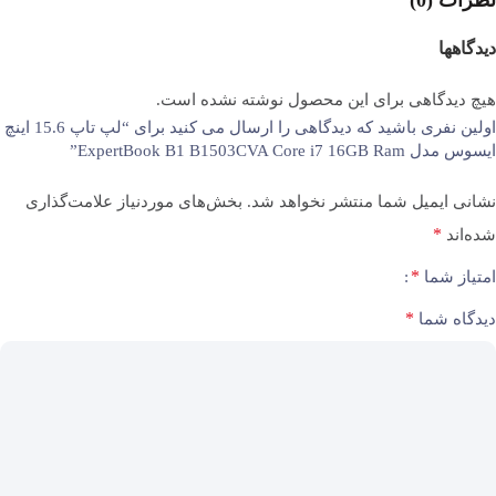
طراحی مینیمال با رنگ خاکستری تیره (Slate Grey) ظاهری حرفه‌ای به آن
دیدگاهها
فرکانس پردازنده در حالت عادی
2.4 گیگاهرتز
بخشیده است.
مشخصات فنی
هیچ دیدگاهی برای این محصول نوشته نشده است.
اولین نفری باشید که دیدگاهی را ارسال می کنید برای “لپ تاپ 15.6 اینچ
فرکانس پردازنده در حالت BOOST
4.9 گیگاهرتز
ایسوس مدل ExpertBook B1 B1503CVA Core i7 16GB Ram”
مشخصات
توضیحات
نشانی ایمیل شما منتشر نخواهد شد.
بخش‌های موردنیاز علامت‌گذاری
پردازنده (CPU)
Intel Core i7 نسل 13
قابلیت OVERCLOCKING پردازنده
ندارد
*
شده‌اند
*
حافظه رم (RAM)
16 گیگابایت DDR5
امتیاز شما
تعداد هسته پردازنده
10 هسته
*
دیدگاه شما
حافظه داخلی
512 گیگابایت SSD M.2
کارت گرافیک (GPU)
Intel UHD Graphics
تعداد رشته پردازنده
16 رشته
صفحه‌نمایش
15.6 اینچ Full HD مات
تعداد هسته های PERFORMANCE
6