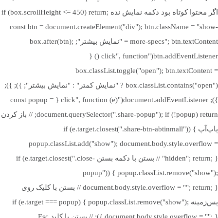
قیمت مقرون‌به‌صرفه و مشخصات پرقدرت
برای کارهای روزمره و
اگر محتوا کوتاه بود دکمه نمایش نده if (box.scrollHeight <= 450) return;
نیمه‌حرفه‌ای هستید، این مدل انتخابی مطمئن خواهد بود.
const btn = document.createElement("div"); btn.className = "show-
حافظه HDD
ندارد
more-specs"; btn.textContent = "نمایش بیشتر"; box.after(btn);
برخی از کاربردهای این مدل عبارتند از:
btn.addEventListener("click", function () {
اجرای نرم‌افزارهای آفیس و مرورگرها
ظرفیت حافظه HDD
–
box.classList.toggle("open"); btn.textContent =
شرکت در جلسات آنلاین و کلاس‌های مجازی
box.classList.contains("open") ? "نمایش کمتر" : "نمایش بیشتر"; }); });
کارهای تحلیلی سبک و مدیریت داده‌ها
}); document.addEventListener("click", function (e) { const popup =
پردازنده گرافیکی مجزا
ندارد
تماشای فیلم و تولید محتوای ساده
document.querySelector(".share-popup"); if (!popup) return; // باز کردن
بررسی قیمت و ارزش خرید
پاپ‌آپ if (e.target.closest(".share-btn-abtinmall")) {
popup.classList.add("show"); document.body.style.overflow =
با توجه به امکانات سخت‌افزاری، کیفیت ساخت و عملکرد کلی، قیمت این
مدل پردازنده گرافیکی
UHD Graphics
"hidden"; return; } // بستن با دکمه بستن if (e.target.closest(".close-
مدل لپ تاپ ایسوس در مقایسه با رقبا بسیار رقابتی است. این مدل
popup")) { popup.classList.remove("show");
ترکیب متعادلی از قیمت مناسب و قدرت پردازش بالا ارائه می‌دهد که آن
سازنده پردازنده گرافیکی
اینتل | Intel
document.body.style.overflow = ""; return; } // بستن با کلیک روی
را به گزینه‌ای محبوب در میان کاربران سازمانی و دانشجویان تبدیل کرده
پس‌زمینه if (e.target === popup) { popup.classList.remove("show");
است.
document.body.style.overflow = ""; } }); // بستن با کلید Esc