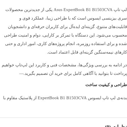
سازنده پردازنده
اینتل | Intel
لپ تاپ Asus ExpertBook B1 B1503CVA یکی از جدیدترین محصولات
سری بیزینسی ایسوس است که با طراحی زیبا، عملکرد قوی و
نام سری پردازنده
Raptor Lake-H
قابلیت‌های متنوع، گزینه‌ای ایده‌آل برای کاربران حرفه‌ای و دانشجویان
محسوب می‌شود. این دستگاه با تمرکز بر کارایی، دوام و امنیت طراحی
شده و برای استفاده روزمره، انجام پروژه‌های کاری، امور اداری و حتی
سری پردازنده
Core i7
کارهای نیمه‌سنگین گزینه‌ای قابل اعتماد است.
در ادامه به بررسی ویژگی‌ها، مشخصات فنی و کاربرد این لپ‌تاپ خواهیم
مدل پردازنده
13620H
پرداخت تا بتوانید با آگاهی کامل برای خرید آن تصمیم بگیرید.—
طراحی و کیفیت ساخت
نسل پردازنده
نسل 13
بدنه‌ی لپ تاپ ایسوس ExpertBook B1 B1503CVA از پلاستیک مقاوم با
کیفیت بالا ساخته شده است که علاوه بر سبکی، مقاومت خوبی در برابر
فشار و خط‌ و خش دارد. وزن این دستگاه حدود 1.6 کیلوگرم است که حمل
لیتوگرافی پردازنده
10 نانومتر
آن را برای جلسات کاری یا کلاس‌های دانشگاهی بسیار راحت می‌کند.
نظرات (0)