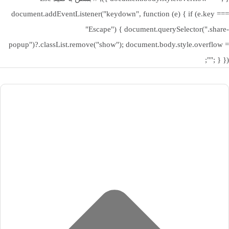
فرکانس پردازنده گرافیکی
1.5 گیگاهرتز
document.addEventListener("keydown", function (e) { if (e.key ===
سوالات متداول
"Escape") { document.querySelector(".share-
popup")?.classList.remove("show"); document.body.style.overflow =
اندازه صفحه نمایش
15.6 اینچ
1. آیا این لپ‌تاپ برای کارهای گرافیکی مناسب است؟
""; } });
خیر، این مدل فاقد کارت گرافیک مجزا است و بیشتر برای کارهای اداری و
تحصیلی طراحی شده است، اما گرافیک Intel عملکرد قابل قبولی برای
رزولوشن صفحه نمایش
1920 در 1080 پیکسل
طراحی سبک و ویرایش عکس دارد.
2. آیا نصب ویندوز روی این لپ‌تاپ به‌صورت ساده انجام می‌شود؟
کیفیت صفحه نمایش
FHD
بله، چون لپ‌تاپ بدون ویندوز و بصورت خام عرضه می‌شود، کاربر
می‌تواند به‌راحتی نسخه دلخواه ویندوز 10 یا 11 را نصب کند.
نسبت تصویر صفحه نمایش
16:9
3. آیا ارتقای رم یا حافظه در این مدل امکان‌پذیر است؟
بله، ایسوس در این مدل امکان ارتقای حافظه رم و SSD را فراهم کرده تا
بتوانید در آینده عملکرد سیستم را بهبود دهید.
صفحه نمایش لمسی
ندارد
جمع‌بندی