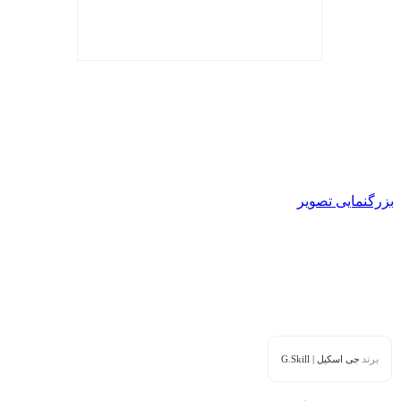
بزرگنمایی تصویر
برند
جی اسکیل | G.Skill