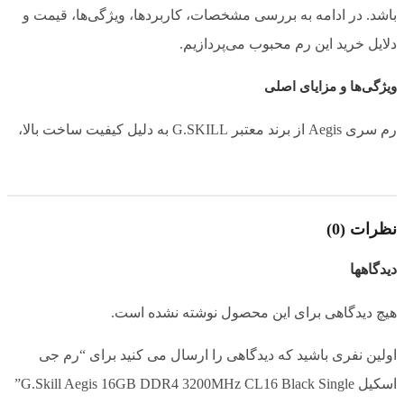
باشد. در ادامه به بررسی مشخصات، کاربردها، ویژگی‌ها، قیمت و
دلایل خرید این رم محبوب می‌پردازیم.
16-18-18-38
تایمینگ (تاخیر حافظه)
ویژگی‌ها و مزایای اصلی
دارد
پشتیبانی از XMP
رم سری Aegis از برند معتبر G.SKILL به دلیل کیفیت ساخت بالا،
پایداری فوق‌العاده و سازگاری گسترده با سیستم‌های مختلف، به
XMP 2.0
نسخه ی XMP
یکی از محبوب‌ترین مدل‌های بازار تبدیل شده است. این رم با
بهره‌گیری از استاندارد DDR4 و معماری بهینه، تجربه‌ای روان و
نظرات (0)
1.2V
ولتاژ مصرفی
سریع در اجرای برنامه‌ها و بازی‌ها فراهم می‌کند.
دیدگاهها
DIMM
نوع ماژول
۱. ظرفیت ۱۶ گیگابایت – مناسب برای چندوظیفگی
هیچ دیدگاهی برای این محصول نوشته نشده است.
اگر کاربر حرفه‌ای هستید یا از نرم‌افزارهای سنگین استفاده
288
تعداد پین
اولین نفری باشید که دیدگاهی را ارسال می کنید برای “رم جی
می‌کنید، ظرفیت ۱۶ گیگابایت یک انتخاب ایده‌آل است. این مقدار
اسکیل G.Skill Aegis 16GB DDR4 3200MHz CL16 Black Single”
حافظه اجازه می‌دهد بدون افت سرعت، چندین برنامه و فایل