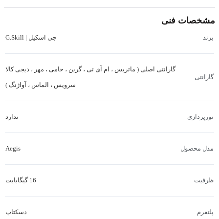
مشخصات فنی
جی اسکیل | G.Skill
برند
گارانتی اصلی ( ماتریس ، ام آی تی ، گرین ، حامی ، مهر ، دیجی کالا
گارانتی
سرویس ، الماس ، آواژنگ )
ندارد
نورپردازی
Aegis
مدل محصول
16 گیگابایت
ظرفیت
دسکتاپ
پلتفرم