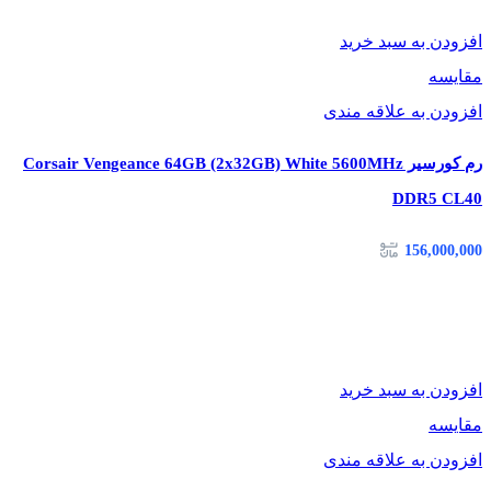
افزودن به سبد خرید
کاربردها
مقایسه
این رم برای طیف وسیعی از کاربران مناسب است و در بسیاری از
افزودن به علاقه مندی
شرایط می‌تواند پاسخگوی نیاز شما باشد. در ادامه به مهم‌ترین
رم کورسیر Corsair Vengeance 64GB (2x32GB) White 5600MHz
کاربردهای رم Aegis اشاره می‌کنیم:
DDR5 CL40
۱. مناسب برای گیمینگ
156,000,000
گیمرها برای اجرای بازی‌های جدید نیاز به سرعت بالا و حافظه کافی
دارند. این رم به‌خوبی از پس بازی‌های AAA مدرن برمی‌آید و
تجربه‌ای روان فراهم می‌کند.
افزودن به سبد خرید
۲. مناسب برای طراحی، تدوین و کارهای گرافیکی
مقایسه
نرم‌افزارهایی مانند Photoshop، Premiere و 3D Max نیاز به حافظه
افزودن به علاقه مندی