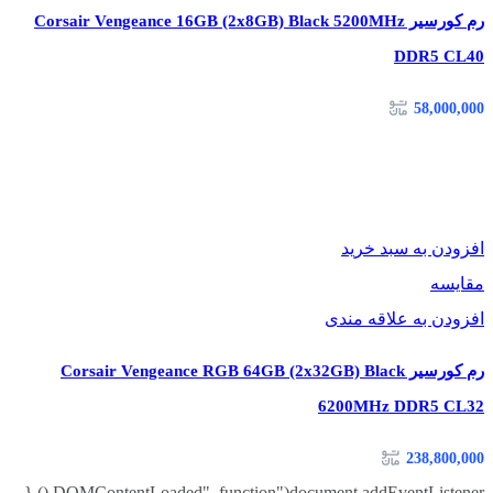
کافی دارند. این محصول عملکرد مناسبی برای این مجموعه
رم کورسیر Corsair Vengeance 16GB (2x8GB) Black 5200MHz
نرم‌افزارها ارائه می‌دهد.
DDR5 CL40
۳. مناسب برای ارتقای سیستم‌های اداری یا خانگی
58,000,000
اگر سیستم شما کند شده یا اجرای برنامه‌ها زمان‌بر است، ارتقای
رم بهترین و مقرون‌به‌صرفه‌ترین اقدام خواهد بود.
افزودن به سبد خرید
مقایسه
افزودن به علاقه مندی
دلایل خرید
رم کورسیر Corsair Vengeance RGB 64GB (2x32GB) Black
در صورتی که به دنبال یک ماژول رم با قیمت مناسب، کیفیت عالی
6200MHz DDR5 CL32
و عملکرد قابل اعتماد هستید، این محصول انتخاب مناسبی است.
دلایل زیر خرید آن را منطقی و اقتصادی می‌سازد:
238,800,000
document.addEventListener("DOMContentLoaded", function () {