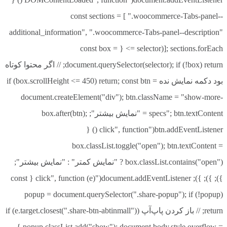
کیفیت ساخت بسیار بالا از یک برند معتبر
const sections = [ ".woocommerce-Tabs-panel--
سازگاری با اکثر مادربردهای جدید
additional_information", ".woocommerce-Tabs-panel--description"
افزایش سرعت سیستم در اجرای برنامه‌ها و بازی‌ها
]; sections.forEach(selector => { const box =
پشتیبانی از XMP برای اورکلاک ایمن
document.querySelector(selector); if (!box) return; // اگر محتوا کوتاه
مصرف انرژی پایین و عملکرد پایدار
بود دکمه نمایش نده if (box.scrollHeight <= 450) return; const btn =
لیست کوتاه مزایا
document.createElement("div"); btn.className = "show-more-
عملکرد سریع و پایدار
specs"; btn.textContent = "نمایش بیشتر"; box.after(btn);
قیمت مناسب نسبت به رقبا
btn.addEventListener("click", function () {
ظرفیت کافی برای استفاده حرفه‌ای
box.classList.toggle("open"); btn.textContent =
قابلیت ارتقای آسان سیستم
box.classList.contains("open") ? "نمایش کمتر" : "نمایش بیشتر";
سؤالات متداول
}); }); }); document.addEventListener("click", function (e) { const
popup = document.querySelector(".share-popup"); if (!popup)
۱. آیا این رم برای بازی مناسب است؟
return; // باز کردن پاپ‌آپ if (e.target.closest(".share-btn-abtinmall"))
بله. سرعت 3200MHz و تایمینگ CL16 باعث می‌شود این رم برای
{ popup.classList.add("show"); document.body.style.overflow =