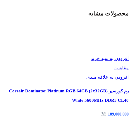
در جدول زیر می‌توانید مهم‌ترین مشخصات رم جی اسکیل Aegis را
محصولات مشابه
مشاهده کنید:
ویژگی
مقدار
برند
G.SKILL
مدل
Aegis Black Single
افزودن به سبد خرید
ظرفیت
16GB
مقایسه
نوع حافظه
DDR4
افزودن به علاقه مندی
فرکانس
3200MHz
رم کورسیر Corsair Dominator Platinum RGB 64GB (2x32GB)
تایمینگ
CL16
White 5600MHz DDR5 CL40
ولتاژ
1.35V
189,000,000
قابلیت XMP
دارد
تعداد ماژول
یک عدد (Single)