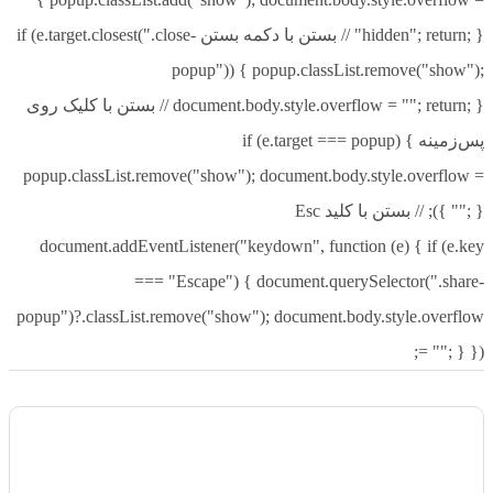
اجرای بازی‌های سنگین گزینه‌ای عالی باشد.
"hidden"; return; } // بستن با دکمه بستن if (e.target.closest(".close-
popup")) { popup.classList.remove("show");
۲. برای استفاده از این رم نیاز به تنظیمات XMP دارم؟
document.body.style.overflow = ""; return; } // بستن با کلیک روی
خیر؛ رم بدون XMP نیز کار می‌کند، اما برای دستیابی به سرعت
پس‌زمینه if (e.target === popup) {
3200MHz بهتر است پروفایل XMP را فعال کنید.
popup.classList.remove("show"); document.body.style.overflow =
""; } }); // بستن با کلید Esc
۳. آیا این رم با مادربرد من سازگار است؟
document.addEventListener("keydown", function (e) { if (e.key
اگر مادربرد شما از DDR4 پشتیبانی می‌کند، احتمال بسیار زیاد این
=== "Escape") { document.querySelector(".share-
رم نیز با سیستم شما سازگار خواهد بود. بهتر است مشخصات
popup")?.classList.remove("show"); document.body.style.overflow
مادربرد را بررسی کنید.
= ""; } });
جمع‌بندی
رم جی اسکیل مدل Aegis 16GB DDR4 3200MHz CL16 Black
Single یک انتخاب هوشمندانه برای ارتقای سیستم، اجرای روان