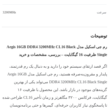
3200MHz
سرعت
2133MHz
سرعت در حالت SPD
توضیحات
DDR4
نوع حافظه
رم جی اسکیل مدل Aegis 16GB DDR4 3200MHz CL16 Black
Single ظرفیت 16 گیگابایت – بررسی، مشخصات و خرید
1 عدد
تعداد ماژول
اگر قصد ارتقای سیستم خود را دارید و به دنبال یک رم قدرتمند،
پایدار و مقرون‌به‌صرفه هستید، رم جی اسکیل مدل Aegis 16GB
CL16
زمان تاخیر (CAS)
DDR4 3200MHz CL16 Black Single می‌تواند یکی از بهترین
گزینه‌های موجود در بازار باشد. این محصول با ظرفیت ۱۶
دارد
سیستم خنک کننده
گیگابایت، فرکانس ۳۲۰۰ مگاهرتز و زمان تأخیر CL16 طراحی شده
تا پاسخگوی نیاز کاربران حرفه‌ای، گیمرها و حتی برنامه‌نویسان
تک کاناله
پیکربندی حافظه