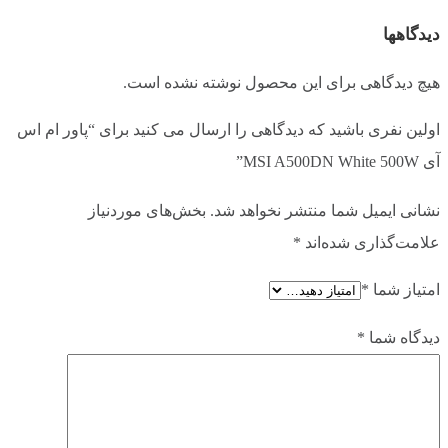
دیدگاهها
نوع کابل کشی
ثابت
هیچ دیدگاهی برای این محصول نوشته نشده است.
نسخه ATX
ATX 2.5
اولین نفری باشید که دیدگاهی را ارسال می کنید برای “پاور ام اس
آی MSI A500DN White 500W”
نوع مدار اصلاح ضریب توان (PFC)
Active PFC
نشانی ایمیل شما منتشر نخواهد شد.
بخش‌های موردنیاز
علامت‌گذاری شده‌اند
*
پروتکشن های محافظتی
UVP
,
SCP
,
OVP
,
OTP
,
OPP
,
OCP
امتیاز شما
*
نوع و ابعاد فن
12 سانتی متر Hydro Bearing
دیدگاه شما
*
توان شاخه 12V+
456 وات
برآیند توان شاخه های 5V+ و 3.3V+
105 وات