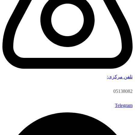
تلفن مرکزی:
05138082
Telegram