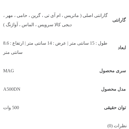
گارانتی اصلی ( ماتریس ، ام آی تی ، گرین ، حامی ، مهر ،
گارانتی
دیجی کالا سرویس ، الماس ، آواژنگ )
طول : 15 سانتی متر | عرض : 14 سانتی متر | ارتفاع : 8.6
ابعاد
سانتی متر
سری محصول
MAG
مدل محصول
A500DN
توان حقیقی
500 وات
نظرات (0)
گواهینامه 80Plus
White