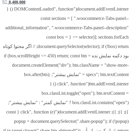
8,400,000
document.addEventListener("DOMContentLoaded", function () {
const sections = [ ".woocommerce-Tabs-panel--
additional_information", ".woocommerce-Tabs-panel--description"
]; sections.forEach(selector => { const box =
document.querySelector(selector); if (!box) return; // اگر محتوا کوتاه
بود دکمه نمایش نده if (box.scrollHeight <= 450) return; const btn =
document.createElement("div"); btn.className = "show-more-
specs"; btn.textContent = "نمایش بیشتر"; box.after(btn);
btn.addEventListener("click", function () {
box.classList.toggle("open"); btn.textContent =
box.classList.contains("open") ? "نمایش کمتر" : "نمایش بیشتر";
}); }); }); document.addEventListener("click", function (e) { const
popup = document.querySelector(".share-popup"); if (!popup)
return; // باز کردن پاپ‌آپ if (e.target.closest(".share-btn-abtinmall"))