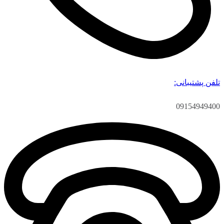
تلفن پشتیبانی:
09154949400