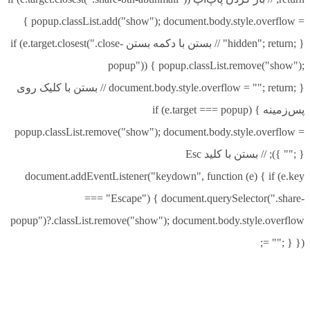
{ popup.classList.add("show"); document.body.style.overflow =
"hidden"; return; } // بستن با دکمه بستن if (e.target.closest(".close-
popup")) { popup.classList.remove("show");
document.body.style.overflow = ""; return; } // بستن با کلیک روی
پس‌زمینه if (e.target === popup) {
popup.classList.remove("show"); document.body.style.overflow =
""; } }); // بستن با کلید Esc
document.addEventListener("keydown", function (e) { if (e.key
=== "Escape") { document.querySelector(".share-
popup")?.classList.remove("show"); document.body.style.overflow
= ""; } });