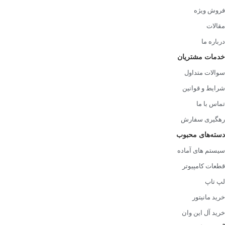
فروش ویژه
سوالات متداول
مقالات
1. آیا این پاور برای سیستم‌های گیمینگ حرفه‌ای مناسب است؟
درباره ما
بله، توان 1200 وات واقعی و پایداری ولتاژ این پاور آن را برای سیستم‌های
خدمات مشتریان
گیمینگ رده‌بالا کاملاً مناسب کرده است.
سوالات متداول
2. آیا قیمت این پاور نسبت به کارایی آن منطقی است؟
شرایط و قوانین
با توجه به توان بالا، طراحی فول ماژولار و سیستم‌های حفاظتی، قیمت
تماس با ما
این پاور در مقایسه با کارایی آن کاملاً منطقی است.
رهگیری سفارش
دسته‌های محبوب
3. آیا این پاور برای استفاده با چند کارت گرافیک مناسب است؟
سیستم های آماده
بله، این مدل به‌راحتی از سیستم‌های دارای چند کارت گرافیک پشتیبانی
قطعات کامپیوتر
می‌کند.
لپ تاپ
جمع‌بندی
خرید مانیتور
خرید آل این وان
پاور اوست مدل AV1200-PTB V3 ظرفیت 1200 وات فول ماژولار یک