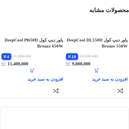
مشخصات فنی
محصولات مشابه
آشنایی با مشخصات فنی به شما کمک می‌کند تا این پاور را دقیق‌تر
بررسی کرده و با نیاز سیستم خود تطبیق دهید.
پاور دیپ کول DeepCool DL550D
پاور دیپ کول DeepCool Pl650D
مشخصات
توضیحات
Bronze 650W
Bronze 550W
11,900,000
10,900,000
4
10
برند
Ovest
11,400,000
9,800,000
مدل
AV1200-PTB V3
افزودن به سبد خرید
افزودن به سبد خرید
توان خروجی
1200 وات واقعی
نوع پاور
فول ماژولار
کاربرد
گیمینگ حرفه‌ای، ورک‌استیشن