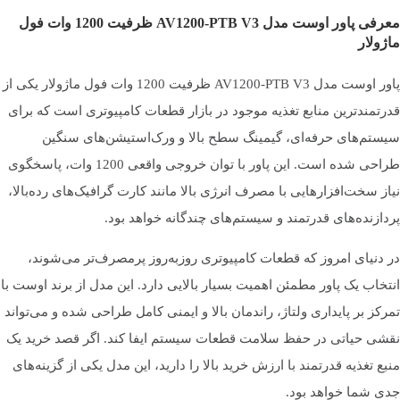
نوع کابل کشی
فول ماژولار
معرفی پاور اوست مدل AV1200-PTB V3 ظرفیت 1200 وات فول
ماژولار
پروتکشن های محافظتی
UVP
,
SIP
,
SCP
,
OVP
,
OTP
,
OPP
,
OCP
پاور اوست مدل AV1200-PTB V3 ظرفیت 1200 وات فول ماژولار یکی از
قدرتمندترین منابع تغذیه موجود در بازار قطعات کامپیوتری است که برای
سیستم‌های حرفه‌ای، گیمینگ سطح بالا و ورک‌استیشن‌های سنگین
میانگین عمر مفید (MTBF)
100000 ساعت
طراحی شده است. این پاور با توان خروجی واقعی 1200 وات، پاسخگوی
نیاز سخت‌افزارهایی با مصرف انرژی بالا مانند کارت گرافیک‌های رده‌بالا،
پردازنده‌های قدرتمند و سیستم‌های چندگانه خواهد بود.
نوع و ابعاد فن
14 سانتی متر
در دنیای امروز که قطعات کامپیوتری روزبه‌روز پرمصرف‌تر می‌شوند،
انتخاب یک پاور مطمئن اهمیت بسیار بالایی دارد. این مدل از برند اوست با
حداکثر جریان خروجی شاخه 12V+
100 آمپر
تمرکز بر پایداری ولتاژ، راندمان بالا و ایمنی کامل طراحی شده و می‌تواند
نقشی حیاتی در حفظ سلامت قطعات سیستم ایفا کند. اگر قصد خرید یک
حداکثر جریان شاخه 5V+
20 آمپر
منبع تغذیه قدرتمند با ارزش خرید بالا را دارید، این مدل یکی از گزینه‌های
جدی شما خواهد بود.