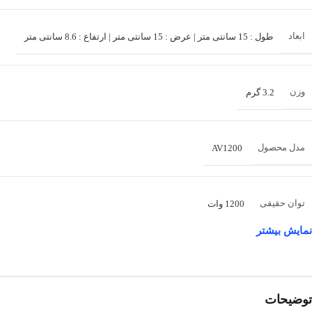
ابعاد
طول : 15 سانتی متر | عرض : 15 سانتی متر | ارتفاع : 8.6 سانتی متر
وزن
3.2 گرم
مدل محصول
AV1200
توان حقیقی
1200 وات
نمایش بیشتر
گواهینامه 80PLUS
Platinum
توضیحات