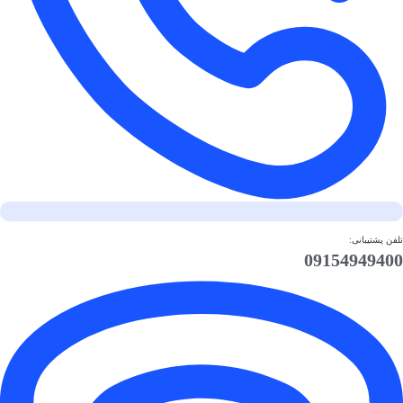
تلفن پشتیبانی:
09154949400