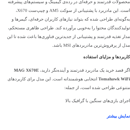
محصولات قدرتمند و حرفه‌ای در رده‌ی گیمینگ و سیستم‌های پیشرفته
است. این مادربرد با پشتیبانی از سوکت AM5 و چیپ‌ست X670،
به‌گونه‌ای طراحی شده که بتواند نیازهای کاربران حرفه‌ای، گیمرها و
تعداد اسلات رم
4 عدد
تولیدکنندگان محتوا را به‌خوبی برآورده کند. طراحی ظاهری مستحکم،
مدار تغذیه قدرتمند و پشتیبانی از جدیدترین فناوری‌ها باعث شده تا این
حداکثر مقدار حافظه رم
256 گیگابایت
مدل از پرفروش‌ترین مادربردهای MSI باشد.
کاربردها و مزایای استفاده
پیکربندی رم
2 کاناله
اگر قصد خرید یک مادربرد قدرتمند و آینده‌نگر دارید،
MAG X670E
Tomahawk WiFi
انتخابی هوشمندانه است. این مدل برای کاربردهای
متنوعی طراحی شده است، از جمله:
حداکثر فرکانس رم
7800 مگاهرتز
اجرای بازی‌های سنگین با گرافیک بالا
تولید محتوا، تدوین و طراحی سه‌بعدی
قابلیت OVERCLOCK
پشتیبانی از AMD EXPO
نمایش بیشتر
استفاده در سیستم‌های کاری و ورک‌استیشن‌های قدرتمند
ساخت رایانه‌هایی با قابلیت ارتقاء در آینده