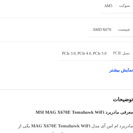
سوکت
AM5
چیپست
AMD X670
نسل PCIE
PCIe 5.0
,
PCIe 4.0
,
PCIe 3.0
نمایش بیشتر
پشتیبانی از سری 7000 / 8000 و 9000 پردازنده های
پردازنده های پشتیبانی
شده
AMD Ryzen
توضیحات
کاربری
خانگی
,
طراحی
,
گیمینگ
معرفی مادربرد MSI MAG X670E Tomahawk WiFi
مادربرد ام اس آی مدل
MAG X670E Tomahawk WiFi
یکی از
نوع رم
DDR5