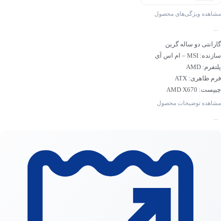
مشاهده ویژگی‌های محصول
...
گارانتی دو ساله گرین
سازنده: MSI – ام اس آی
پلتفرم: AMD
فرم ظاهری: ATX
چیپست: AMD X670
سوکت پردازنده: AM5
مشاهده توضیحات محصول
نسل پردازنده:پردازنده‌های سری Ryzen 9000 ، Ryzen 8000، Ryzen 7000
...
حداکثر حجم حافظه رم: 256 گیگابایت
نوع ماژول رم: DDR5