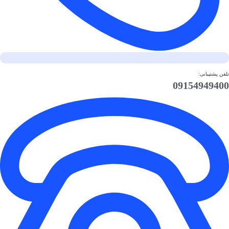
تلفن پشتیبانی:
09154949400