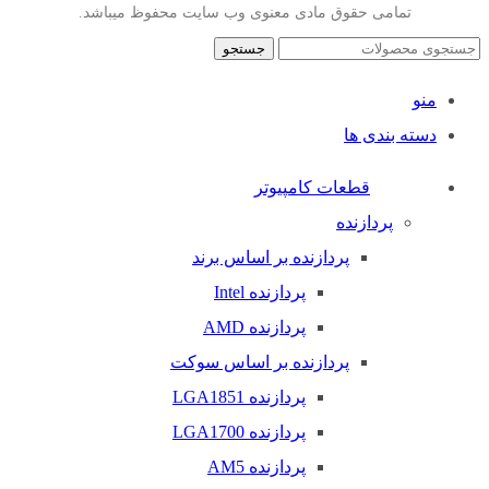
تمامی حقوق مادی معنوی وب سایت محفوظ میباشد.
جستجو
منو
دسته بندی ها
قطعات کامپیوتر
پردازنده
پردازنده بر اساس برند
پردازنده Intel
پردازنده AMD
پردازنده بر اساس سوکت
پردازنده LGA1851
پردازنده LGA1700
پردازنده AM5