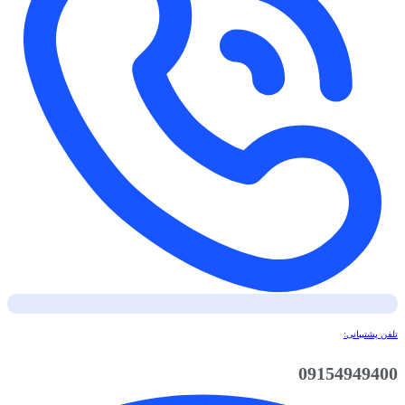
تلفن پشتیبانی:
09154949400