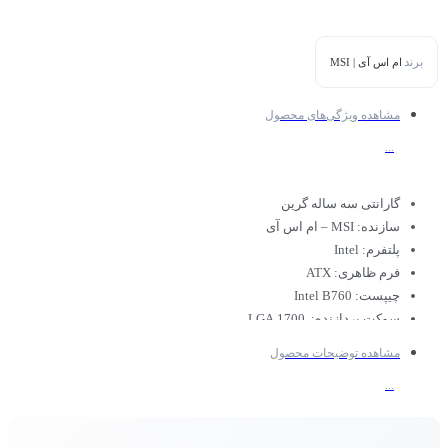
برند
ام اس آی | MSI
مشاهده ویژگی‌های محصول
...
گارانتی سه ساله گرین
سازنده: MSI – ام اس آی
پلتفرم: Intel
فرم ظاهری: ATX
چیپست: Intel B760
سوکت پردازنده:
LGA 1700
نسل پردازنده: نسل دوازدهم ، نسل سیزدهم و نسل چهادهم
مشاهده توضیحات محصول
حداکثر حجم حافظه رم: 128 گیگابایت
...
نوع ماژول رم: DDR4