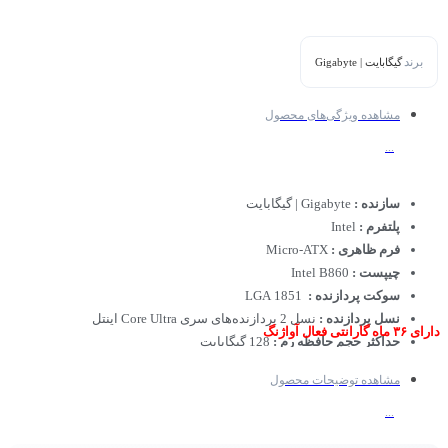
برند
گیگابایت | Gigabyte
مشاهده ویژگی‌های محصول
...
سازنده :
Gigabyte | گیگابایت
پلتفرم :
Intel
فرم ظاهری :
Micro-ATX
چیپست :
Intel B860
سوکت پردازنده :
LGA 1851
نسل پردازنده :
نسل 2 پردازنده‌های سری Core Ultra اینتل
دارای ۳۶ ماه گارانتی فعال آواژنگ
حداکثر حجم حافظه رم :
128 گیگابایت
نوع ماژول رم :
DDR5
مشاهده توضیحات محصول
...