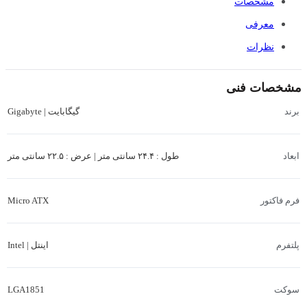
مشخصات
معرفی
نظرات
مشخصات فنی
گیگابایت | Gigabyte
برند
طول : ۲۴.۴ سانتی متر | عرض : ۲۲.۵ سانتی متر
ابعاد
Micro ATX
فرم فاکتور
اینتل | Intel
پلتفرم
LGA1851
سوکت