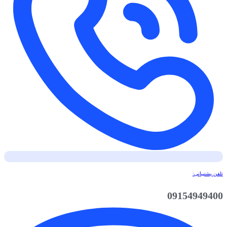
تلفن پشتیبانی:
09154949400