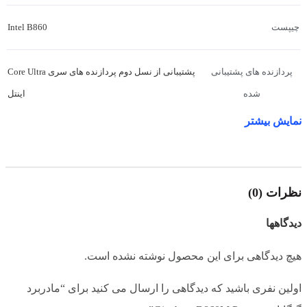
Intel B860
چیپست
پشتیبانی از نسل دوم پردازنده های سری Core Ultra
پردازنده های پشتیبانی
اینتل
شده
نمایش بیشتر
طراحی
,
گیمینگ
کاربری
DDR5
نوع رم
نظرات (0)
دیدگاهها
2 عدد
تعداد اسلات رم
هیچ دیدگاهی برای این محصول نوشته نشده است.
128 گیگابایت ( 64 گیگابایت برای هر اسلات )
حداکثر مقدار حافظه رم
اولین نفری باشید که دیدگاهی را ارسال می کنید برای “مادربرد