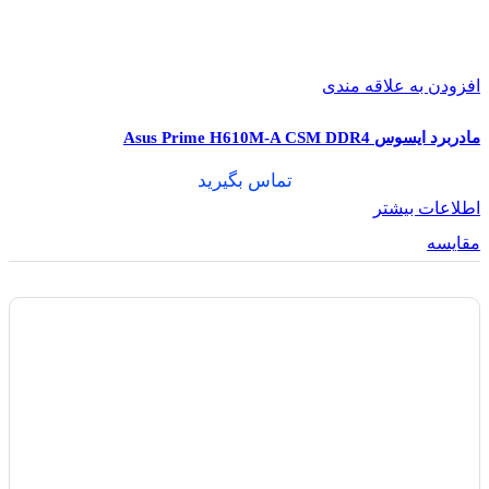
4 عدد
تعداد درگاه SATA
افزودن به علاقه مندی
سرعت : 6Gb/s
نوع درگاه SATA
مادربرد ایسوس Asus Prime H610M-A CSM DDR4
1 عدد
تماس بگیرید
کانکتور برق 24 پین مادربرد
اطلاعات بیشتر
مقایسه
1 عدد
کانکتور برق 8 پین (4+4) پردازنده
1 عدد
هدر 4 پین فن پردازنده
1 عدد
هدر 4 پین فن کیس
1 عدد
هدر پامپ فن