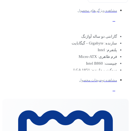
مشاهده ویژگی‌های محصول
...
گارانتی دو ساله آواژنگ
سازنده: Gigabyte – گیگابایت
پلتفرم: Intel
فرم ظاهری: Micro-ATX
چیپست: Intel B860
سوکت پردازنده:
LGA 1851
نسل پردازنده: نسل 2 پردازنده‌های سری Core Ultra اینتل
مشاهده توضیحات محصول
حداکثر حجم حافظه رم: 128 گیگابایت
...
نوع ماژول رم: DDR5