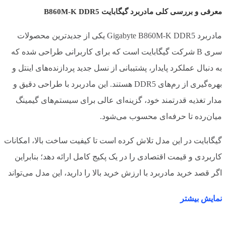
معرفی و بررسی کلی مادربرد گیگابایت B860M-K DDR5
2 کاناله
پیکربندی رم
مادربرد Gigabyte B860M-K DDR5 یکی از جدیدترین محصولات
8800 مگاهرتز
حداکثر فرکانس رم
سری B شرکت گیگابایت است که برای کاربرانی طراحی شده که
به دنبال عملکرد پایدار، پشتیبانی از نسل جدید پردازنده‌های اینتل و
پشتیبانی از Intel XMP
قابلیت Overclock
بهره‌گیری از رم‌های DDR5 هستند. این مادربرد با طراحی دقیق و
مدار تغذیه قدرتمند خود، گزینه‌ای عالی برای سیستم‌های گیمینگ
دارد
جک 3.5 میلی متری
میان‌رده تا حرفه‌ای محسوب می‌شود.
گیگابایت در این مدل تلاش کرده است تا کیفیت ساخت بالا، امکانات
Realtek Audio CODEC
کارت صدا
کاربردی و قیمت اقتصادی را در یک پکیج کامل ارائه دهد؛ بنابراین
اگر قصد خرید مادربرد با ارزش خرید بالا را دارید، این مدل می‌تواند
2 کاناله / 4 کاناله / 5.1 کاناله / 7.1 کاناله
کانال های صوتی
یکی از بهترین انتخاب‌ها باشد.
نمایش بیشتر
1 عدد
پورت HDMI
ویژگی‌ها و مشخصات فنی مادربرد Gigabyte B860M-K DDR5