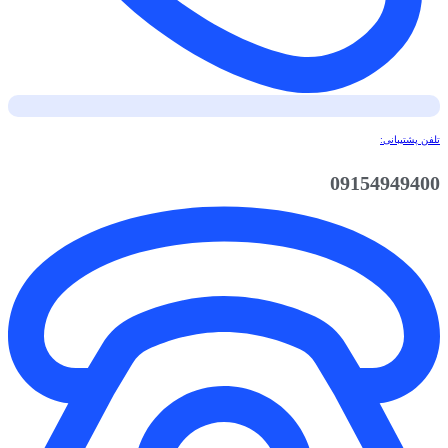
تلفن پشتیبانی:
09154949400