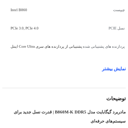
Intel B860
چیپست
PCIe 3.0
,
PCIe 4.0
نسل PCIE
پشتیبانی از پردازنده های سری Core Ultra اینتل
پردازنده های پشتیبانی شده
اداری
,
خانگی
,
گیمینگ
کاربری
نمایش بیشتر
DDR5
نوع رم
توضیحات
2 عدد
تعداد اسلات رم
مادربرد گیگابایت مدل B860M-K DDR5 | قدرت نسل جدید برای
128 گیگابایت ( 64 گیگابایت برای هر اسلات )
حداکثر مقدار حافظه رم
سیستم‌های حرفه‌ای