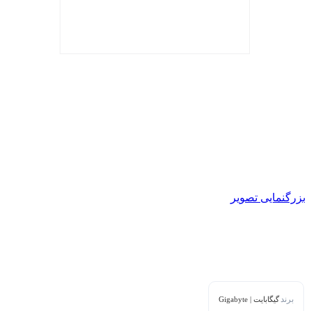
بزرگنمایی تصویر
برند
گیگابایت | Gigabyte