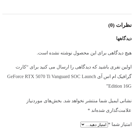
300)
تعداد هسته‌های CUDA:
8,960
حافظه ویدئویی:
16GB GDDR7 با سرعت 28Gbps
نظرات (0)
رابط حافظه:
256 بیت
دیدگاهها
فرکانس بوست:
تا 2602 مگاهرتز (در حالت Extreme
Performance)
هیچ دیدگاهی برای این محصول نوشته نشده است.
مصرف انرژی:
300 وات
اولین نفری باشید که دیدگاهی را ارسال می کنید برای “کارت
اتصال برق:
1x 16-Pin PCIe
گرافیک ام اس آی GeForce RTX 5070 Ti Vanguard SOC Launch
خروجی‌ها:
3x DisplayPort 2.1b، 1x HDMI 2.1b
Edition 16G”
ابعاد:
357 x 151 x 66 میلی‌متر
وزن:
1945 گرم
نشانی ایمیل شما منتشر نخواهد شد.
بخش‌های موردنیاز
علامت‌گذاری شده‌اند
*
❄️ سیستم خنک‌کننده پیشرفته
امتیاز شما
*
MSI در این کارت گرافیک از سیستم خنک‌کننده
Hyper Frozr
با سه