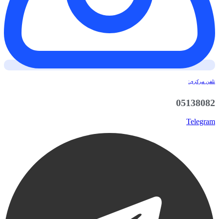
تلفن مرکزی:
05138082
Telegram