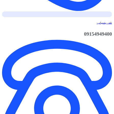
تلفن پشتیبانی:
09154949400