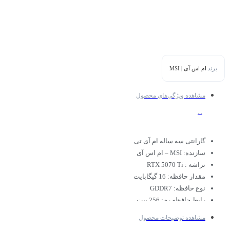
برند
ام اس آی | MSI
مشاهده ویژگی‌های محصول
...
گارانتی سه ساله ام آی تی
سازنده: MSI – ام اس آی
تراشه : RTX 5070 Ti
مقدار حافظه: 16 گیگابایت
نوع حافظه: GDDR7
رابط حافظه رم: 256 بیت
خروجی : DisplayPort / HDMI
مشاهده توضیحات محصول