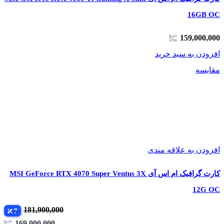
حافظه
16GB GDDR7
16GB GDDR7
16GB GDDR7
16GB OC
فرکانس
159,000,000
2570 MHz
2580 MHz
2602 MHz
بوست
افزودن به سبد خرید
سیستم
Hyper Frozr با سه
Axial-tech با سه
WINDFORCE با
مقایسه
خنک‌کننده
فن 110mm
فن 95mm
سه فن 100mm
نورپردازی
دارد
دارد
دارد
RGB
310 x 130 x 55
320 x 140 x 60
357 x 151 x 66
ابعاد
mm
mm
mm
افزودن به علاقه مندی
کارت گرافیک ام اس آی MSI GeForce RTX 4070 Super Ventus 3X
12G OC
181,900,000
7
📌 جمع‌بندی
169,000,000