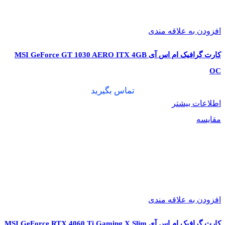
افزودن به علاقه مندی
🧩 سازگاری با مادربردها و پردازنده‌ها
کارت گرافیک ام اس آی MSI GeForce GT 1030 AERO ITX 4GB
OC
این کارت گرافیک با استفاده از رابط PCIe 5.0 x16، با اکثر
تماس بگیرید
مادربردهای مدرن سازگار است. برای بهره‌برداری کامل از
اطلاعات بیشتر
توانایی‌های آن، توصیه می‌شود از مادربردهایی با چیپست‌های Z790
مقایسه
یا X670 و پردازنده‌هایی مانند Intel Core i9-14900K یا AMD Ryzen
9 9800X3D استفاده شود.
⚖️ مقایسه با رقبا
Gigabyte
ASUS ROG
MSI RTX 5070 Ti
افزودن به علاقه مندی
ویژگی
Strix RTX 5070
AORUS RTX
Vanguard SOC
5070 Ti
Ti
کارت گرافیک ام اس آی MSI GeForce RTX 4060 Ti Gaming X Slim