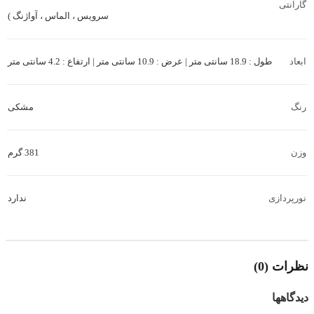
گارانتی
سرویس ، الماس ، آواژنگ )
طول : 18.9 سانتی متر | عرض : 10.9 سانتی متر | ارتفاع : 4.2 سانتی متر
ابعاد
مشکی
رنگ
381 گرم
وزن
ندارد
نورپردازی
Ventus
سری محصول
نظرات (0)
Geforce RTX 3050 Ventus 2X OC
مدل محصول
دیدگاهها