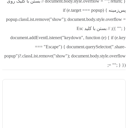
document.body.style.overflow = ""; return; } // بستن با کلیک روی
پس‌زمینه if (e.target === popup) {
popup.classList.remove("show"); document.body.style.overflow =
""; } }); // بستن با کلید Esc
document.addEventListener("keydown", function (e) { if (e.key
=== "Escape") { document.querySelector(".share-
popup")?.classList.remove("show"); document.body.style.overflow
= ""; } });