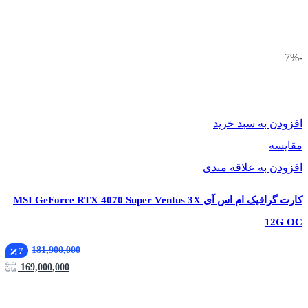
-7%
افزودن به سبد خرید
مقایسه
افزودن به علاقه مندی
کارت گرافیک ام اس آی MSI GeForce RTX 4070 Super Ventus 3X
12G OC
181,900,000
7
169,000,000