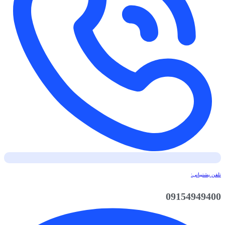
تلفن پشتیبانی:
09154949400