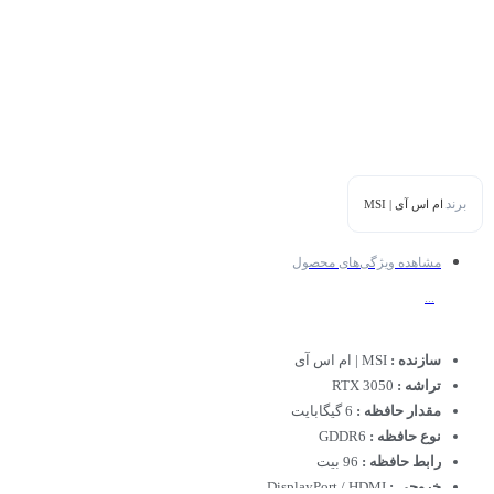
برند
ام اس آی | MSI
مشاهده ویژگی‌های محصول
...
سازنده :
MSI | ام اس آی
تراشه :
RTX 3050
مقدار حافظه :
6 گیگابایت
نوع حافظه :
GDDR6
رابط حافظه :
96 بیت
خروجی :
DisplayPort / HDMI