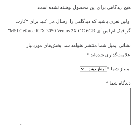
هیچ دیدگاهی برای این محصول نوشته نشده است.
70 وات
توان مصرفی
اولین نفری باشید که دیدگاهی را ارسال می کنید برای “کارت
انویدیا | Nvidia
سازنده چیپ گرافیک
گرافیک ام اس آی MSI Geforce RTX 3050 Ventus 2X OC 6GB”
نشانی ایمیل شما منتشر نخواهد شد.
بخش‌های موردنیاز
RTX 3050 OC
مدل کارت گرافیک
علامت‌گذاری شده‌اند
*
سری 30 انویدیا
سری
امتیاز شما
*
دیدگاه شما
*
Ampere
معماری پردازنده گرافیکی
۲۳۰۴ هسته کودا ( CUDA CORES )
تعداد هسته های پردازنده گرافیکی
1492 مگاهرتز
فرکانس بوست