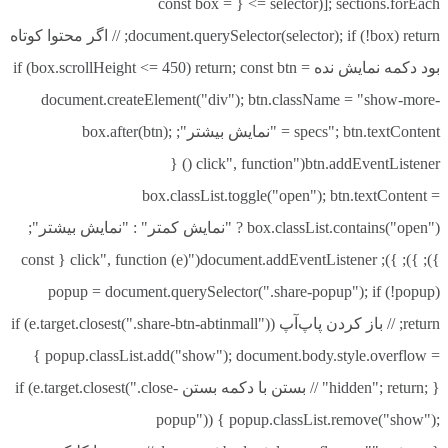
]; sections.forEach(selector => { const box =
document.querySelector(selector); if (!box) return; // اگر محتوا کوتاه
بود دکمه نمایش نده if (box.scrollHeight <= 450) return; const btn =
document.createElement("div"); btn.className = "show-more-
specs"; btn.textContent = "نمایش بیشتر"; box.after(btn);
btn.addEventListener("click", function () {
box.classList.toggle("open"); btn.textContent =
box.classList.contains("open") ? "نمایش کمتر" : "نمایش بیشتر";
}); }); }); document.addEventListener("click", function (e) { const
popup = document.querySelector(".share-popup"); if (!popup)
return; // باز کردن پاپ‌آپ if (e.target.closest(".share-btn-abtinmall"))
{ popup.classList.add("show"); document.body.style.overflow =
"hidden"; return; } // بستن با دکمه بستن if (e.target.closest(".close-
popup")) { popup.classList.remove("show");