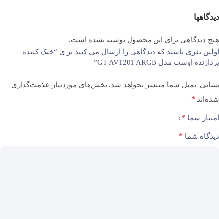
رضایت کاربران را جلب می‌کند.
دیدگاهها
مشخصات فنی و عملکرد خنک‌کنندگی
حداکثر نویز
31 دسی بل
هیچ دیدگاهی برای این محصول نوشته نشده است.
اولین نفری باشید که دیدگاهی را ارسال می کنید برای “خنک کننده
این خنک‌کننده از یک فن 120 میلی‌متری با یاتاقان باکیفیت و لوله‌های
پردازنده اوست مدل GT-AV1201 ARGB”
حرارتی مسی (Heat Pipe) بهره می‌برد که به شکل مستقیم با سطح CPU
نورپردازی
دارد
در تماس هستند. این ساختار باعث انتقال سریع حرارت و کاهش مؤثر دما
نشانی ایمیل شما منتشر نخواهد شد.
بخش‌های موردنیاز علامت‌گذاری
در پردازنده می‌شود.
*
شده‌اند
نوع نورپردازی
ARGB LED
*
امتیاز شما
جدول مشخصات خنک کننده اوست مدل GT-AV1201 ARGB
*
دیدگاه شما
ویژگی
مشخصات
نوع
بادی (Air Cooler)
خنک‌کننده
نوع
ARGB قابل کنترل
نورپردازی