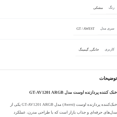
رنگ
مشکی
سری مدل
GT / AWEST
کاربری
خانگی
,
گیمینگ
پشتیبانی از پردازنده ها
ای ام دی | AMD
,
اینتل | Intel
توضیحات
LGA 1700
,
LGA115X
,
LGA1200
,
LGA1366
,
سوکت های قابل
خنک کننده پردازنده اوست مدل GT-AV1201 ARGB
پشتیبانی INTEL
LGA2011
,
LGA2066
خنک‌کننده پردازنده اوست (Awest) مدل GT-AV1201 ARGB یکی از
مدل‌های حرفه‌ای و جذاب بازار است که با طراحی مدرن، عملکرد
AM2
,
AM2+
,
AM3
,
AM4
,
FM1
,
FM2
,
سوکت های قابل پشتیبانی