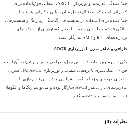
خنک‌کنندگی قدرتمند و نورپردازی ARGB، انتخابی فوق‌العاده برای
AMD
FM2+
کاربرانی است که به دنبال تعادل میان زیبایی و کارایی هستند. این
خنک‌کننده برای استفاده در سیستم‌های گیمینگ، رندرینگ و سیستم‌های
تعداد فن
1 عدد
خانگی قدرتمند طراحی شده و با طیف گسترده‌ای از سوکت‌های
پردازنده‌های Intel و AMD سازگار است.
طراحی و ظاهر مدرن با نورپردازی ARGB
ابعاد فن
طول : 12 سانتی متر | عرض : 12 سانتی متر | ارتفاع : 2.5 سانتی متر
یکی از مهم‌ترین نقاط قوت این مدل، طراحی خاص و چشم‌نواز آن است.
فن ۱۲۰ میلی‌متری با پره‌های شفاف و نورپردازی ARGB قابل کنترل،
طول : 12.4 سانتی متر | عرض : 7.6 سانتی متر | ارتفاع :
ابعاد کلی خنک
کننده
15.7 سانتی متر
جلوه‌ای حرفه‌ای و زیبا به کیس شما می‌بخشد. این نورپردازی با
مادربردهای دارای هدر ARGB سازگار بوده و می‌توانید رنگ‌ها و الگوهای
نور را به سلیقه خود تنظیم کنید.
نوع فن
Hydraulic Bearing
بدنه آلومینیومی و هیت‌سینک مشکی‌رنگ، علاوه بر افزایش انتقال حرارت،
به زیبایی کلی سیستم نیز می‌افزاید. برند اوست با دقت در جزئیات
نظرات (0)
سرعت فن
قابل تنظیم
طراحی، محصولی ارائه کرده که علاوه بر عملکرد فنی، از نظر ظاهری نیز