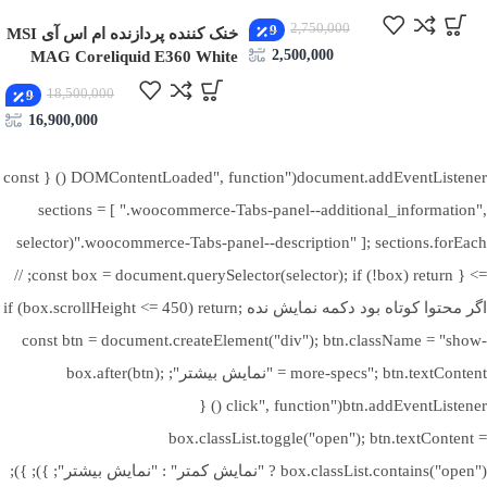
نوع
2,750,000
Hydraulic Bearing
9
خنک کننده پردازنده ام اس آی MSI
یاتاقان
2,500,000
MAG Coreliquid E360 White
18,500,000
9
Intel LGA 115x / 1200 / 1366 /1700 / 2011 / 2066 و
سازگاری
16,900,000
AMD AM2 / AM2+ / AM3 / AM4 / FM1 / FM2 /
سوکت‌ها
FM2+
document.addEventListener("DOMContentLoaded", function () { const
عمر مفید
sections = [ ".woocommerce-Tabs-panel--additional_information",
حدود 40,000 ساعت
فن
".woocommerce-Tabs-panel--description" ]; sections.forEach(selector
=> { const box = document.querySelector(selector); if (!box) return; //
بررسی عملکرد در خنک‌سازی
اگر محتوا کوتاه بود دکمه نمایش نده if (box.scrollHeight <= 450) return;
const btn = document.createElement("div"); btn.className = "show-
در تست‌های عملی، این خنک کننده توانسته است دمای پردازنده را حتی
more-specs"; btn.textContent = "نمایش بیشتر"; box.after(btn);
در شرایط کاری سنگین، در محدوده‌ی مطلوب نگه دارد. وجود ۴ لوله
btn.addEventListener("click", function () {
حرارتی باعث توزیع مؤثر گرما و افزایش راندمان خنک‌کنندگی می‌شود.
box.classList.toggle("open"); btn.textContent =
از سوی دیگر، فن کم‌صدا و باکیفیت آن با سرعت قابل تنظیم، تعادلی
box.classList.contains("open") ? "نمایش کمتر" : "نمایش بیشتر"; }); });