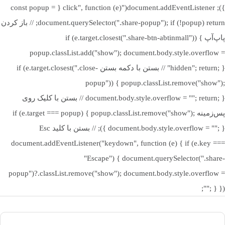
عالی میان عملکرد و سکوت برقرار کرده است. برای کاربرانی که سیستم
}); document.addEventListener("click", function (e) { const popup =
خود را برای بازی یا طراحی گرافیکی نسبتا سنگین استفاده می‌کنند، این
document.querySelector(".share-popup"); if (!popup) return; // باز کردن
خنک‌کننده می‌تواند مانع از افت عملکرد CPU در اثر گرما شود.
پاپ‌آپ if (e.target.closest(".share-btn-abtinmall")) {
popup.classList.add("show"); document.body.style.overflow =
"hidden"; return; } // بستن با دکمه بستن if (e.target.closest(".close-
ویژگی‌ها و مزایا
popup")) { popup.classList.remove("show");
document.body.style.overflow = ""; return; } // بستن با کلیک روی
خنک‌کننده اوست مدل GT-AV1201 ARGB علاوه بر قدرت خنک‌کنندگی
پس‌زمینه if (e.target === popup) { popup.classList.remove("show");
بالا، ویژگی‌های متعددی دارد که آن را از رقبا متمایز می‌کند.
document.body.style.overflow = ""; } }); // بستن با کلید Esc
طراحی زیبا با نورپردازی ARGB هماهنگ با مادربرد
document.addEventListener("keydown", function (e) { if (e.key ===
۴ لوله حرارتی مسی برای انتقال حرارت سریع و کارآمد
"Escape") { document.querySelector(".share-
فن 120 میلی‌متری با جریان هوای قدرتمند و صدای کم
popup")?.classList.remove("show"); document.body.style.overflow =
سازگاری گسترده با اکثر سوکت‌های Intel و AMD
""; } });
نصب آسان با براکت‌های مقاوم و استاندارد
عمر طولانی فن و دوام بالا در استفاده مداوم