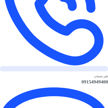
تلفن پشتیبانی:
09154949400