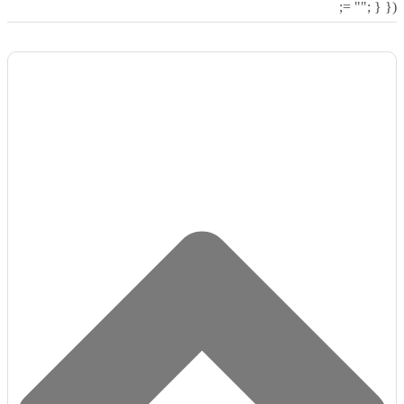
= ""; } });