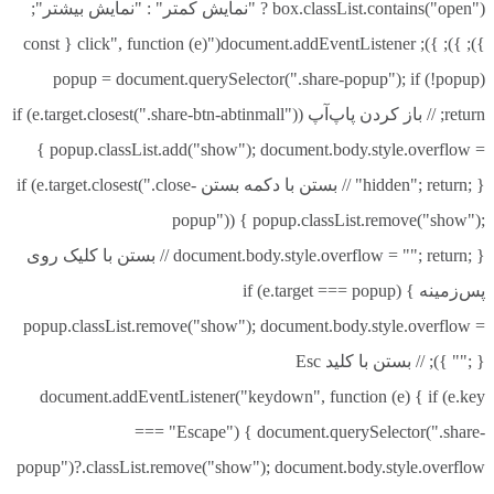
box.classList.contains("open") ? "نمایش کمتر" : "نمایش بیشتر";
}); }); }); document.addEventListener("click", function (e) { const
popup = document.querySelector(".share-popup"); if (!popup)
return; // باز کردن پاپ‌آپ if (e.target.closest(".share-btn-abtinmall"))
{ popup.classList.add("show"); document.body.style.overflow =
"hidden"; return; } // بستن با دکمه بستن if (e.target.closest(".close-
popup")) { popup.classList.remove("show");
document.body.style.overflow = ""; return; } // بستن با کلیک روی
پس‌زمینه if (e.target === popup) {
popup.classList.remove("show"); document.body.style.overflow =
""; } }); // بستن با کلید Esc
document.addEventListener("keydown", function (e) { if (e.key
=== "Escape") { document.querySelector(".share-
popup")?.classList.remove("show"); document.body.style.overflow