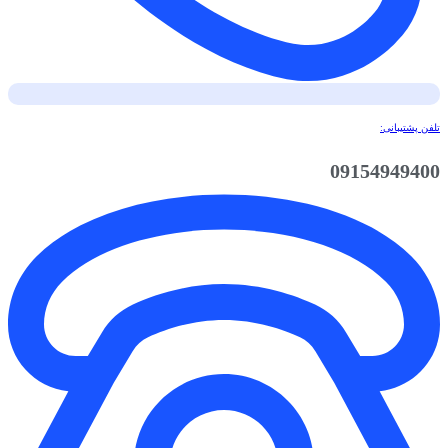
تلفن پشتیبانی:
09154949400