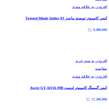
افزودن به علاقه مندی
شیشه حرارت دیده
جنس پنل کناری
کیس کامپیوتر تویستد مایندز Twisted Minds Spider 03
8,400,000
افزودن به سبد خرید
مقایسه
افزودن به علاقه مندی
کیس گیمینگ کامپیوتر اوست Awest GT-AQ16-MB
17,300,000