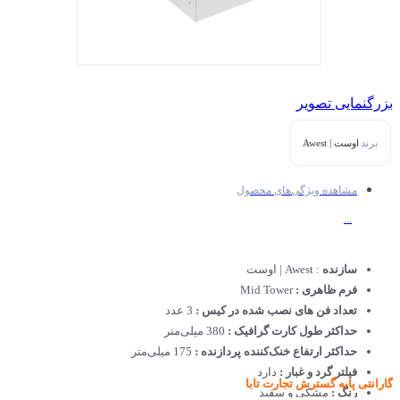
بزرگنمایی تصویر
برند
اوست | Awest
مشاهده ویژگی‌های محصول
...
سازنده
: Awest | اوست
فرم ظاهری :
Mid Tower
تعداد فن های نصب شده در کیس :
3 عدد
حداکثر طول کارت گرافیک :
380 میلی‌متر
حداکثر ارتفاع خنک‌کننده پردازنده :
175 میلی‌متر
فیلتر گرد و غبار :
دارد
گارانتی پایه گسترش تجارت تابا
رنگ :
مشکی و سفید