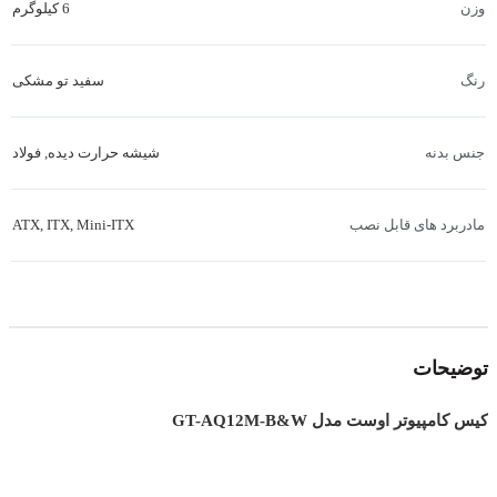
6 کیلوگرم
وزن
سفید تو مشکی
رنگ
شیشه حرارت دیده
,
فولاد
جنس بدنه
ATX
,
ITX
,
Mini-ITX
مادربرد های قابل نصب
۱۷.۵ سانتی متر
حداکثر طول خنک کننده بادی پردازنده
توضیحات
پشت سینی مادربرد
جایگاه نصب منبع تغذیه
کیس کامپیوتر اوست مدل GT-AQ12M-B&W
دارد
ورودی / خروجی صدا