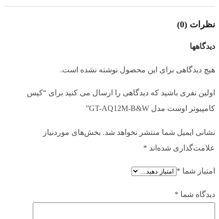
دارد
نورپردازی
نظرات (0)
دارد
فیلتر گرد و غبار
دیدگاهها
هیچ دیدگاهی برای این محصول نوشته نشده است.
دارد
قابلیت مدیریت کابل
اولین نفری باشید که دیدگاهی را ارسال می کنید برای “کیس
۶ عدد
تعداد شکاف های توسعه
کامپیوتر اوست مدل GT-AQ12M-B&W”
نشانی ایمیل شما منتشر نخواهد شد.
بخش‌های موردنیاز
1 عدد
قابلیت نصب درایو 2.5 اینچ
علامت‌گذاری شده‌اند
*
2 عدد
قابلیت نصب درایو 3.5 اینچ
امتیاز شما
*
دیدگاه شما
*
3 عدد
تعداد فن های نصب شده