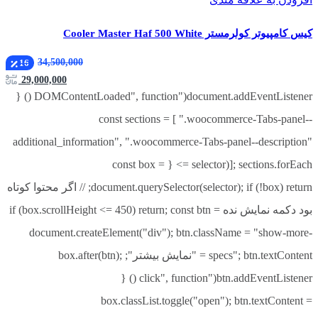
کیس کامپیوتر کولرمستر Cooler Master Haf 500 White
34,500,000
16
29,000,000
document.addEventListener("DOMContentLoaded", function () {
const sections = [ ".woocommerce-Tabs-panel--
additional_information", ".woocommerce-Tabs-panel--description"
]; sections.forEach(selector => { const box =
document.querySelector(selector); if (!box) return; // اگر محتوا کوتاه
بود دکمه نمایش نده if (box.scrollHeight <= 450) return; const btn =
document.createElement("div"); btn.className = "show-more-
specs"; btn.textContent = "نمایش بیشتر"; box.after(btn);
btn.addEventListener("click", function () {
box.classList.toggle("open"); btn.textContent =