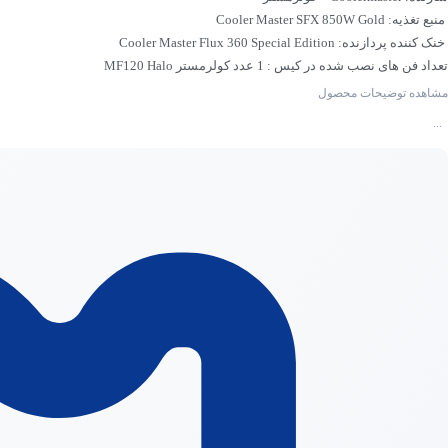
منبع تغذیه: Cooler Master SFX 850W Gold
خنک کننده پردازنده: Cooler Master Flux 360 Special Edition
تعداد فن های نصب شده در کیس : 1 عدد کولرمستر MF120 Halo
حداکثر طول کارت گرافیک : 304 میلی‌متر
مشاهده توضیحات محصول
نورپردازی: ARGB
...