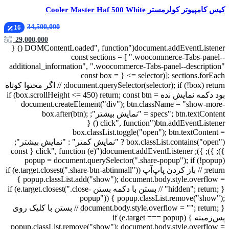
طراحی چشم‌نواز و نورپردازی RGB قابل تنظیم
کیس کامپیوتر کولرمستر Cooler Master Haf 500 White
تهویه مؤثر با سه فن از پیش نصب‌شده
پشتیبانی از مادربردهای مختلف و کارت‌های گرافیک بزرگ
34,500,000
16
بدنه مقاوم با پنل شیشه‌ای باکیفیت
29,000,000
قیمت مناسب نسبت به امکانات و کیفیت ساخت بالا
document.addEventListener("DOMContentLoaded", function () {
const sections = [ ".woocommerce-Tabs-panel--
سوالات متداول
additional_information", ".woocommerce-Tabs-panel--description"
]; sections.forEach(selector => { const box =
1. آیا این کیس برای سیستم‌های گیمینگ مناسب است؟
document.querySelector(selector); if (!box) return; // اگر محتوا کوتاه
بله، طراحی و تهویه عالی آن مخصوص سیستم‌های گیمینگ با کارت
بود دکمه نمایش نده if (box.scrollHeight <= 450) return; const btn =
گرافیک‌های قدرتمند است.
document.createElement("div"); btn.className = "show-more-
specs"; btn.textContent = "نمایش بیشتر"; box.after(btn);
2. آیا می‌توان خنک‌کننده مایع در این کیس نصب کرد؟
btn.addEventListener("click", function () {
بله، این کیس از رادیاتورهای خنک‌کننده مایع تا اندازه 280 میلی‌متر
box.classList.toggle("open"); btn.textContent =
پشتیبانی می‌کند.
box.classList.contains("open") ? "نمایش کمتر" : "نمایش بیشتر";
}); }); }); document.addEventListener("click", function (e) { const
3. تفاوت این مدل با نسخه‌های معمولی GT-AV201 چیست؟
popup = document.querySelector(".share-popup"); if (!popup)
مدل Plus دارای نورپردازی RGB بهتر و وزن مناسب تر میباشد .
return; // باز کردن پاپ‌آپ if (e.target.closest(".share-btn-abtinmall"))
{ popup.classList.add("show"); document.body.style.overflow =
جمع‌بندی
"hidden"; return; } // بستن با دکمه بستن if (e.target.closest(".close-
در نهایت، کیس کامپیوتر اوست مدل GT-AV201-MB Plus انتخابی
popup")) { popup.classList.remove("show");
عالی برای کسانی است که به دنبال ترکیب زیبایی، کیفیت و قیمت
document.body.style.overflow = ""; return; } // بستن با کلیک روی
مناسب هستند. این کیس با طراحی حرفه‌ای و قابلیت‌های فراوان،
پس‌زمینه if (e.target === popup) {
گزینه‌ای قابل اعتماد برای ساخت سیستم‌های گیمینگ و اداری
popup.classList.remove("show"); document.body.style.overflow =