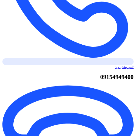
تلفن پشتیبانی:
09154949400