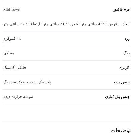
Mid Tower
فرم فاکتور
عرض : 43.9 سانتی متر | عمق : 21.5 سانتی متر | ارتفاع : 37.5 سانتی متر
ابعاد
4.5 کیلوگرم
وزن
مشکی
رنگ
خانگی
,
گیمینگ
کاربری
پلاستیک
,
شیشه
,
فولاد ضد زنگ
جنس بدنه
شیشه حرارت دیده
جنس پنل کناری
ATX
,
Micro ATX
,
Mini-ITX
مادربرد های قابل نصب
15.4 سانتی متر
حداکثر طول خنک کننده بادی پردازنده
توضیحات