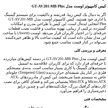
پایین کیس
کیس کامپیوتر اوست مدل GT-AV201-MB Plus
جایگاه نصب منبع تغذیه
اگر به دنبال یک کیس زیبا، قدرتمند و باکیفیت برای سیستم گیمینگ
پورت USB 2.0
,
پورت USB 3.0
درگاه های USB
یا اداری خود هستید، کیس کامپیوتر اوست مدل GT-AV201-MB
Plus انتخابی ایده‌آل است. این کیس با طراحی مدرن و امکانات
گسترده، ترکیبی از زیبایی، تهویه مناسب و قابلیت نصب قطعات
دارد
ورودی / خروجی صدا
حرفه‌ای را در اختیار کاربران قرار می‌دهد. اوست (Awest) با ساخت
این مدل نشان داده است که کیفیت ساخت بالا و ظاهر خیره‌کننده
دارد
نورپردازی
می‌تواند در کنار قیمت مناسب جمع شود.
معرفی و بررسی کلی
دارد
فیلتر گرد و غبار
کیس اوست مدل GT-AV201-MB Plus در دسته کیس‌های میان‌رده
تا حرفه‌ای قرار دارد که برای کاربران علاقه‌مند به اسمبل
دارد
قابلیت مدیریت کابل
سیستم‌های گیمینگ یا کاری بسیار مناسب است. بدنه‌ی مستحکم
فلزی در کنار پنل شیشه‌ای حرارت‌دیده (Tempered Glass) جلوه‌ای
7 عدد
خاص به سیستم شما می‌بخشد. این کیس از مادربردهای ATX،
تعداد شکاف های توسعه
Micro-ATX و Mini-ITX پشتیبانی می‌کند و فضای کافی برای نصب
کارت‌های گرافیک بزرگ، خنک‌کننده‌های آبی و چندین درایو
دارد
قابلیت نصب عمودی کارت گرافیک
ذخیره‌سازی را فراهم می‌آورد.
مشخصات فنی
3 عدد
قابلیت نصب درایو 2.5 اینچ
ویژگی
توضیحات