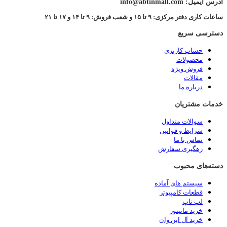
آدرس ایمیل: info@abtinmall.com
ساعات کاری دفتر مرکزی: ۹ تا ۱۵ و شعب فروش: ۹ تا ۱۴ و ۱۷ تا ۲۱
دسترسی سریع
حساب کاربری
محصولات
فروش ویژه
مقالات
درباره ما
خدمات مشتریان
سوالات متداول
شرایط و قوانین
تماس با ما
رهگیری سفارش
دسته‌های محبوب
سیستم های آماده
قطعات کامپیوتر
لپ تاپ
خرید مانیتور
خرید آل این وان