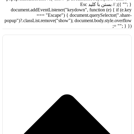
محسوب می‌شود.
""; } }); // بستن با کلید Esc
document.addEventListener("keydown", function (e) { if (e.key
اکنون با بررسی قیمت و مشخصات فنی، می‌توانید با اطمینان برای
=== "Escape") { document.querySelector(".share-
خرید این کیس اقدام کرده و از تجربه‌ای مدرن و باکیفیت در دنیای
popup")?.classList.remove("show"); document.body.style.overflow
سخت‌افزار لذت ببرید.
= ""; } });