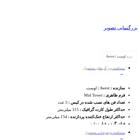
بزرگنمایی تصویر
برند
اوست | Awest
مشاهده ویژگی‌های محصول
...
سازنده :
Awest | اوست
فرم ظاهری :
Mid Tower
تعداد فن های نصب شده در کیس :
3 عدد
حداکثر طول کارت گرافیک :
315 میلی‌متر
حداکثر ارتفاع خنک‌کننده پردازنده :
154 میلی‌متر
فیلتر گرد و غبار :
دارد
مشاهده توضیحات محصول
...