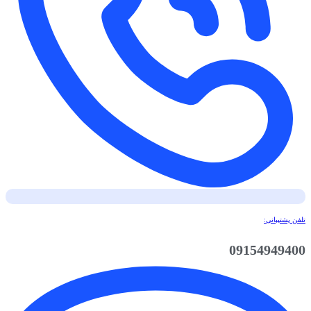
تلفن پشتیبانی:
09154949400