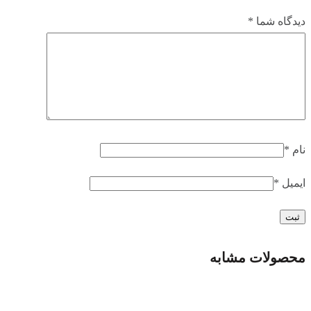
میباشد.
دیدگاه شما
*
پورت های بکار رفته در این کامپیوتر آل این وان شامل 2 پورت
ورودی و خروجی HDMI و 2 پورت USB2.0 و 4 پورت USB3.0 و
همچنین 1 پورت سریال میباشد.
کامپیوترهای آل این وان MSI در سطح بالایی از کیفیت و عملکرد
قرار دارد و با بهترین برند ها هم قدم است و حتی برابری میکند
نام
*
.برای تمامی کارها مورد استفاده , قابل اعتماد و درجه یک میباشند.
ایمیل
*
این محصول بی نظیر ام اس ای صفحه نمایشی تاچ دارد و به همراه
موس و کیبورد سیم دار به مشتریان گرامی عرضه میشود.
محصولات مشابه