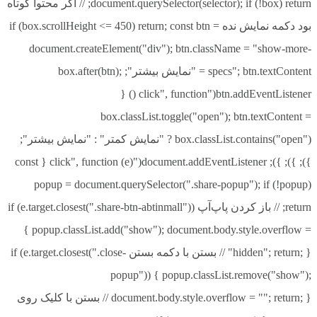
document.querySelector(selector); if (!box) return; // اگر محتوا کوتاه
بود دکمه نمایش نده if (box.scrollHeight <= 450) return; const btn =
document.createElement("div"); btn.className = "show-more-
specs"; btn.textContent = "نمایش بیشتر"; box.after(btn);
btn.addEventListener("click", function () {
box.classList.toggle("open"); btn.textContent =
box.classList.contains("open") ? "نمایش کمتر" : "نمایش بیشتر";
}); }); }); document.addEventListener("click", function (e) { const
popup = document.querySelector(".share-popup"); if (!popup)
return; // باز کردن پاپ‌آپ if (e.target.closest(".share-btn-abtinmall"))
{ popup.classList.add("show"); document.body.style.overflow =
"hidden"; return; } // بستن با دکمه بستن if (e.target.closest(".close-
popup")) { popup.classList.remove("show");
document.body.style.overflow = ""; return; } // بستن با کلیک روی