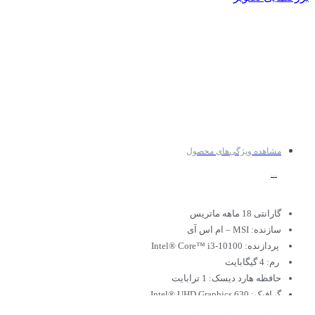
مشاهده ویژگی‌های محصول
...
گارانتی 18 ماهه ماتریس
سازنده: MSI – ام اس آی
پردازنده: Intel® Core™ i3-10100
رم: 4 گیگابایت
حافظه هارد دیسک: 1 ترابایت
گرافیک: Intel® UHD Graphics 630
اندازه صفحه نمایش: 21.5 اینچ