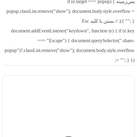
پس‌زمینه if (e.target === popup) {
popup.classList.remove("show"); document.body.style.overflow =
""; } }); // بستن با کلید Esc
document.addEventListener("keydown", function (e) { if (e.key
=== "Escape") { document.querySelector(".share-
popup")?.classList.remove("show"); document.body.style.overflow
= ""; } });