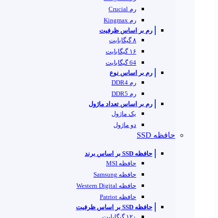
رم Crucial
رم Kingmax
رم بر اساس ظرفیت
۸ گیگابایت
۱۶ گیگابایت
64 گیگابایت
رم بر اساس نوع
رم DDR4
رم DDR5
رم بر اساس تعداد ماژول
یک ماژول
دو ماژول
حافظه SSD
حافظه SSD بر اساس برند
حافظه MSI
حافظه Samsung
حافظه Western Digital
حافظه Patriot
حافظه SSD بر اساس ظرفیت
۱۲۰ گیگابایت