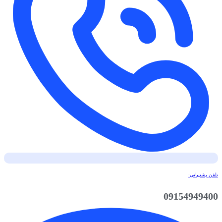
تلفن پشتیبانی:
09154949400