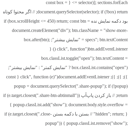
]; sections.forEach(selector => { const box =
document.querySelector(selector); if (!box) return; // اگر محتوا کوتاه
بود دکمه نمایش نده if (box.scrollHeight <= 450) return; const btn =
document.createElement("div"); btn.className = "show-more-
specs"; btn.textContent = "نمایش بیشتر"; box.after(btn);
btn.addEventListener("click", function () {
box.classList.toggle("open"); btn.textContent =
box.classList.contains("open") ? "نمایش کمتر" : "نمایش بیشتر";
}); }); }); document.addEventListener("click", function (e) { const
popup = document.querySelector(".share-popup"); if (!popup)
return; // باز کردن پاپ‌آپ if (e.target.closest(".share-btn-abtinmall"))
{ popup.classList.add("show"); document.body.style.overflow =
"hidden"; return; } // بستن با دکمه بستن if (e.target.closest(".close-
popup")) { popup.classList.remove("show");