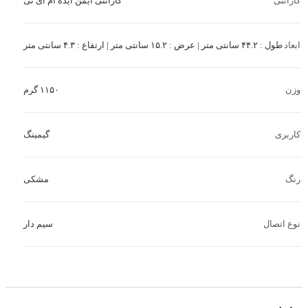
گارانتی ایمن ایده ام آی تی
گارانتی
طول : ۴۴.۲ سانتی متر | عرض : ۱۵.۲ سانتی متر | ارتفاع : ۴.۳ سانتی متر
ابعاد
۱۱۵۰ گرم
وزن
گیمینگ
کاربری
مشکی
رنگ
سیم دار
نوع اتصال
کابل USB
نوع رابط