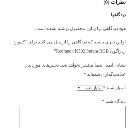
نظرات (0)
1.5 متر
طول کابل
دیدگاهها
پلاستیک
جنس بدنه
هیچ دیدگاهی برای این محصول نوشته نشده است.
فول سایز ( Full Size ) | 100%
نوع صفحه کلید
اولین نفری باشید که دیدگاهی را ارسال می کنید برای “کیبورد
ردراگون Redragon K582 Surara RGB”
104 عدد
تعداد کلیدها
نشانی ایمیل شما منتشر نخواهد شد.
بخش‌های موردنیاز
علامت‌گذاری شده‌اند
*
مکانیکال
نوع سوئیچ ها
امتیاز شما
*
دارد
نورپردازی
دیدگاه شما
*
RGB
نوع نورپردازی