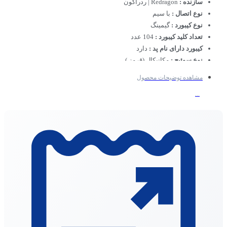
سازنده :
Redragon | ردراگون
نوع اتصال :
با سیم
نوع کیبورد :
گیمینگ
تعداد کلید کیبورد :
104 عدد
کیبورد دارای نام پد :
دارد
نوع سوئیچ :
مکانیکال (‌قرمز )
رنگ :
مشکی
مشاهده توضیحات محصول
...