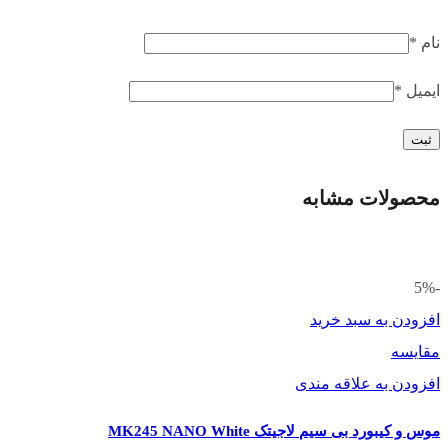
نام
*
ایمیل
*
محصولات مشابه
-5%
افزودن به سبد خرید
مقایسه
افزودن به علاقه مندی
موس و کیبورد بی سیم لاجیتک MK245 NANO White