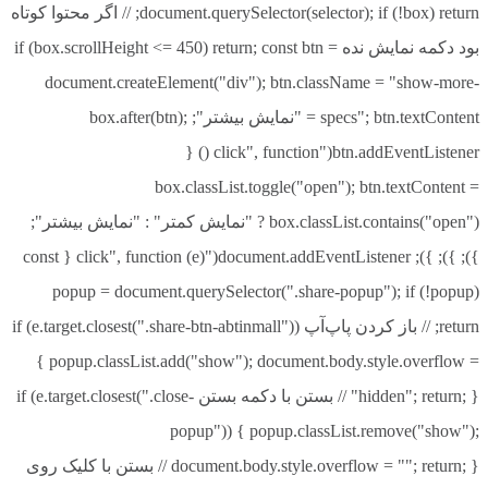
document.querySelector(selector); if (!box) return; // اگر محتوا کوتاه
بود دکمه نمایش نده if (box.scrollHeight <= 450) return; const btn =
document.createElement("div"); btn.className = "show-more-
specs"; btn.textContent = "نمایش بیشتر"; box.after(btn);
btn.addEventListener("click", function () {
box.classList.toggle("open"); btn.textContent =
box.classList.contains("open") ? "نمایش کمتر" : "نمایش بیشتر";
}); }); }); document.addEventListener("click", function (e) { const
popup = document.querySelector(".share-popup"); if (!popup)
return; // باز کردن پاپ‌آپ if (e.target.closest(".share-btn-abtinmall"))
{ popup.classList.add("show"); document.body.style.overflow =
"hidden"; return; } // بستن با دکمه بستن if (e.target.closest(".close-
popup")) { popup.classList.remove("show");
document.body.style.overflow = ""; return; } // بستن با کلیک روی