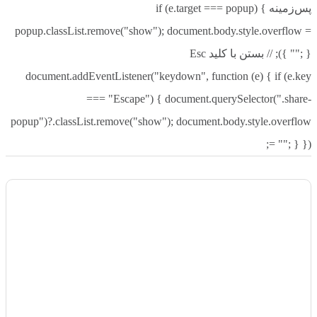
پس‌زمینه if (e.target === popup) {
popup.classList.remove("show"); document.body.style.overflow =
""; } }); // بستن با کلید Esc
document.addEventListener("keydown", function (e) { if (e.key
=== "Escape") { document.querySelector(".share-
popup")?.classList.remove("show"); document.body.style.overflow
= ""; } });