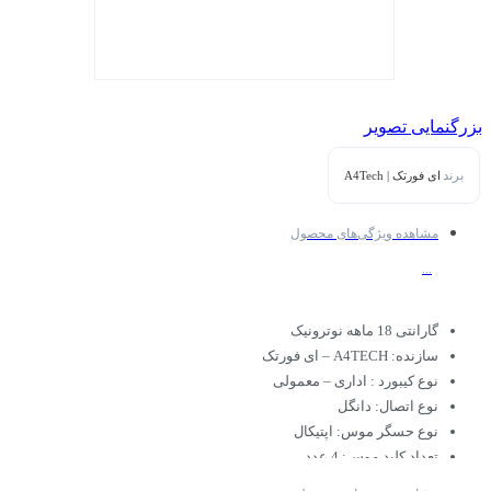
بزرگنمایی تصویر
برند
ای فورتک | A4Tech
مشاهده ویژگی‌های محصول
...
گارانتی 18 ماهه نوترونیک
سازنده: A4TECH – ای فورتک
نوع کیبورد : اداری – معمولی
نوع اتصال: دانگل
نوع حسگر موس: اپتیکال
تعداد کلید موس: 4 عدد
تعداد کلید کیبورد: 105 عدد