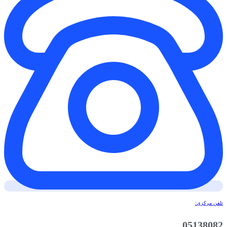
تلفن مرکزی:
05138082