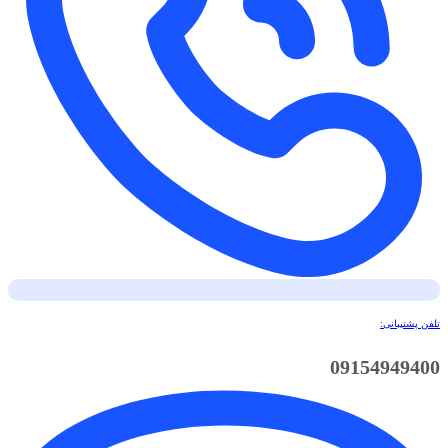
تلفن پشتیبانی:
09154949400