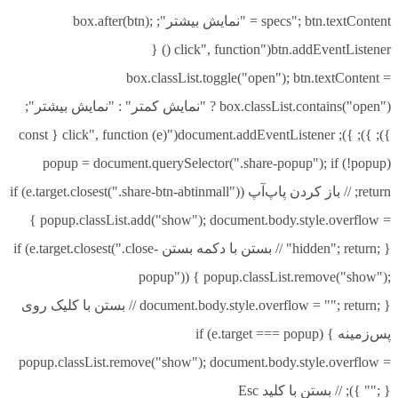
specs"; btn.textContent = "نمایش بیشتر"; box.after(btn);
btn.addEventListener("click", function () {
box.classList.toggle("open"); btn.textContent =
box.classList.contains("open") ? "نمایش کمتر" : "نمایش بیشتر";
}); }); }); document.addEventListener("click", function (e) { const
popup = document.querySelector(".share-popup"); if (!popup)
return; // باز کردن پاپ‌آپ if (e.target.closest(".share-btn-abtinmall"))
{ popup.classList.add("show"); document.body.style.overflow =
"hidden"; return; } // بستن با دکمه بستن if (e.target.closest(".close-
popup")) { popup.classList.remove("show");
document.body.style.overflow = ""; return; } // بستن با کلیک روی
پس‌زمینه if (e.target === popup) {
popup.classList.remove("show"); document.body.style.overflow =
""; } }); // بستن با کلید Esc