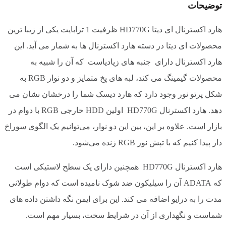
توضیحات
هارد اکسترنال ای دیتا HD770G ظرفیت 1 ترابایت یکی از زیبا ترین
محصولات ای دیتا در دسته هارد اکسترنال ها به شمار می آید. این
هارد اکسترنال دارای جنبه های زیادیاست که آن را شبیه به
محصولات گیمینگ می کند، لبه های پخ متمایز و دو نوار
RGB
به
شکل پرتو نور وجود دارد که هارد دیسک شما را درخشان نشان می
دهد
.
هارد اکسترنال
HD770G
اولین
HDD
خارجی
RGB
با دوام در
بازار است. علاوه بر این، بین این دو نوار، می‌توانیم یک الگوی سوراخ‌
دار پیدا کنیم که با تپش نور
RGB
زنده می‌شود
.
هارد اکسترنال HD770G همچنین دارای یک سطح لاستیکی است
که
ADATA
آن را سیلیکون ضد شوک نامیده است که دوام طولانی
مدت را به درایو اضافه می کند. این برای ایمن نگه داشتن داده های
شماست و نگهداری از آن در شرایط سخت، بسیار مهم است
.