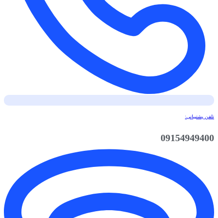
تلفن پشتیبانی:
09154949400