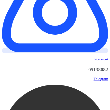
تلفن مرکزی:
05138082
Telegram