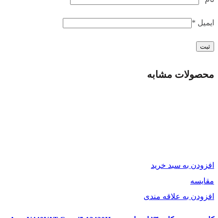
معایب:
ایمیل
*
قیمت بالا
عدم وجود کارت گرافیک مجزا
حافظه داخلی محدود
محصولات مشابه
جمع بندی:
کامپیوتر همه کاره ام اس آی Modern AM272P 12M Black یک
گزینه عالی برای کاربرانی است که به دنبال یک کامپیوتر قدرتمند و
شیک با صفحه نمایش بزرگ هستند. این کامپیوتر برای انجام کارهای
مختلف مانند وبگردی، کار با برنامه‌های اداری، تماشای فیلم و انجام
افزودن به سبد خرید
بازی‌های سبک مناسب است.
مقایسه
افزودن به علاقه مندی
این کامپیوتر همه کاره برند ام اس آی به همراه موس و کیبورد بی