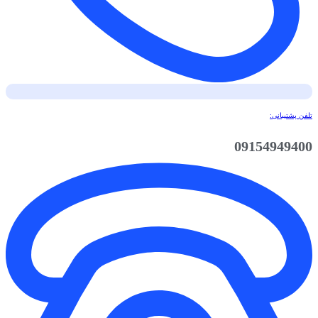
تلفن پشتیبانی:
09154949400