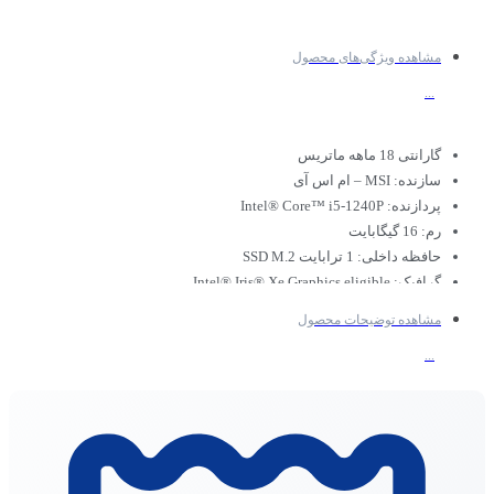
مشاهده ویژگی‌های محصول
...
گارانتی 18 ماهه ماتریس
سازنده: MSI – ام اس آی
پردازنده: Intel® Core™ i5-1240P
رم: 16 گیگابایت
حافظه داخلی: 1 ترابایت SSD M.2
گرافیک: Intel® Iris® Xe Graphics eligible
اندازه صفحه نمایش: 27 اینچ
مشاهده توضیحات محصول
نوع پنل: IPS
...
رنگ: مشکی