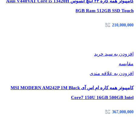
کامپیوتر همه کاره ۲۴ اینچ ایسوس Asus V440VAT Core i5 13420H
سیم به مشتریان گرامی عرضه میشود.
8GB Ram 512GB SSD Touch
210,000,000
افزودن به سبد خرید
مقایسه
افزودن به علاقه مندی
کامپیوتر همه کاره ام اس آی MSI MODERN AM242P 1M Black
Core7 150U 16GB 500GB Intel
367,000,000