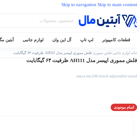
Skip to navigation
Skip to main content
قطعات کامپیوتر
لپ تاپ
آل این وان
لوازم جانبی
آبتین م
خانه
/
لوازم جانبی
/
فلش مموری
/
فلش مموری اپیسر مدل AH111 ظرفیت ۶۴ گیگابایت
فلش مموری اپیسر مدل AH111 ظرفیت ۶۴ گیگابایت
maya-mo24b-black-adjustable-stand
اتمام موجودی