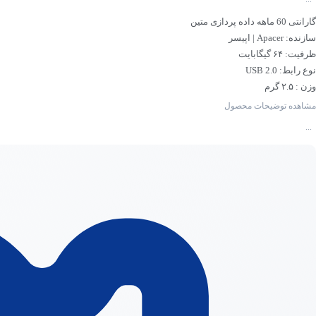
گارانتی 60 ماهه داده پردازی متین
سازنده: Apacer | اپیسر
ظرفیت: ۶۴ گیگابایت
نوع رابط: USB 2.0
وزن : ۲.۵ گرم
رنگ : نقره ای و بی رنگ شفاف
مشاهده توضیحات محصول
...