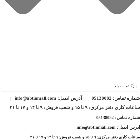
LED
(LCD با
روشنایی خوب،
کیفیت رنگ
استفاده
نور
مصرف انرژی
وابسته به نوع
عمومی،
پس‌زمینه
بهینه
پنل اصلی
اداری و خانگی
LED)
احتمال
OLED /
کنتراست
گیمینگ
سوختگی
خرید
بی‌نهایت، مشکی
حرفه‌ای،
پیکسل در
مانیتور
عمیق، پاسخ‌دهی
طراحی،
استفاده
Oled
فوق‌سریع
تماشای فیلم
نامناسب
بازگشت به بالا
تماشای
معمولاً گران‌تر
شماره تماس:
05138082
|
آدرس ایمیل: info@abtinmall.com
|
رنگ‌های زنده‌تر،
محتوای HDR،
QLED
از LCDهای
ساعات کاری دفتر مرکزی: ۹ تا ۱۵ و شعب فروش: ۹ تا ۱۴ و ۱۷ تا ۲۱
روشنایی بالا
سرگرمی
معمولی
چندرسانه‌ای
شماره تماس:
05138082
آدرس ایمیل: info@abtinmall.com
تکنولوژی نسبتاً
کار حرفه‌ای،
Mini-
کنترل ناحیه‌ای
جدید، همه‌جا در
محتواهای
ساعات کاری دفتر مرکزی: ۹ تا ۱۵ و شعب فروش: ۹ تا ۱۴ و ۱۷ تا ۲۱