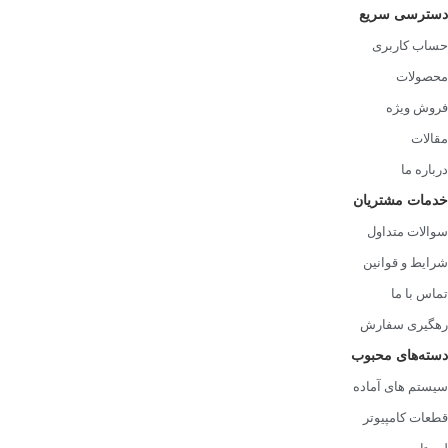
LED
نور، HDR قوی
دسترس نیست
HDR و ویدئو
دسترسی سریع
حساب کاربری
محصولات
اگر اولویت شما کیفیت تصویر سینمایی است، بررسی گزینه‌های خرید
فروش ویژه
مانیتور Oled و Mini-LED منطقی است. اما برای کاربری‌های عمومی‌تر،
مقالات
LED/IPS هنوز بهترین تعادل بین کیفیت و هزینه را ارائه می‌دهد.
درباره ما
خدمات مشتریان
سوالات متداول
شرایط و قوانین
تماس با ما
رهگیری سفارش
دسته‌های محبوب
سیستم های آماده
قطعات کامپیوتر