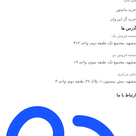
لپ تاپ
خرید مانیتور
انواع پنل مانیتور و مقایسه آنها
خرید آل این وان
آدرس ها
نوع پنل مانیتور، شاید مهم‌ترین عامل در تجربه روزمره شما از مانیتور
شعبه فروش یک:
باشد. سه پنل اصلی در مانیتورها عبارت‌اند از: IPS، VA و TN؛ به‌علاوه
مشهد، مجتمع تک، طبقه دوم، واحد ۳۱۴
OLED که نسل جدیدتر است.
شعبه فروش دو:
مشهد، مجتمع تک، طبقه سوم، واحد ۱۹
معرفی کوتاه انواع پنل های مانیتور:
دفتر مرکزی:
پنل IPS:
مشهد، نبش بیستون ۱، پلاک ۳۶، طبقه دوم، واحد ۳
زاویه دید بسیار خوب
ارتباط با ما
دقت رنگ بالا
مناسب برای طراحی، کارهای گرافیکی، استفاده ترکیبی
پنل VA:
کنتراست عالی، مشکی‌های عمیق‌تر نسبت به IPS