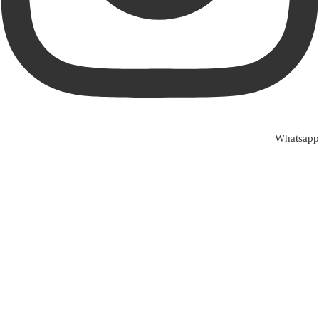
اگر به‌دنبال خرید مانیتور MSI هستید، برند MSI یکی از بهترین انتخاب‌ها
برای گیمرها، طراحان گرافیک و کاربران حرفه‌ای محسوب می‌شود.
مانیتورهای MSI با بهره‌گیری از پنل‌های باکیفیت، نرخ نوسازی بالا و زمان
پاسخ‌دهی سریع، تجربه‌ای روان و دقیق را در بازی و کارهای حرفه‌ای ارائه
می‌دهند.
چرا مانیتور MSI بخریم؟
Whatsapp
مانیتورهای MSI به‌خصوص در مدل‌های گیمینگ، به فناوری‌هایی مانند
Refresh Rate بالا (144Hz و 165Hz)، Adaptive Sync و طراحی ارگونومیک
مجهز هستند. این ویژگی‌ها باعث می‌شود تصاویر بدون لگ و پارگی نمایش
داده شوند و چشم در استفاده طولانی‌مدت کمتر خسته شود.
قیمت مانیتور MSI در ابتین مال
در فروشگاه ابتین مال می‌توانید جدیدترین مدل‌های مانیتور MSI را با
قیمت رقابتی و ضمانت اصالت کالا بررسی و خریداری کنید. قیمت مانیتور