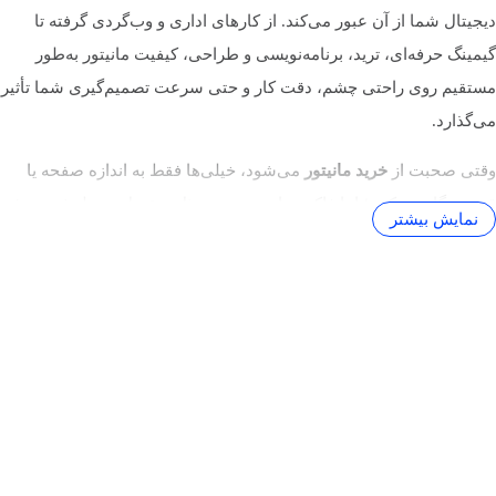
دیجیتال شما از آن عبور می‌کند. از کارهای اداری و وب‌گردی گرفته تا
گیمینگ حرفه‌ای، ترید، برنامه‌نویسی و طراحی، کیفیت مانیتور به‌طور
مستقیم روی راحتی چشم، دقت کار و حتی سرعت تصمیم‌گیری شما تأثیر
می‌گذارد.
وقتی صحبت از
خرید مانیتور
می‌شود، خیلی‌ها فقط به اندازه صفحه یا
قیمت نگاه می‌کنند؛ اما فاکتورهای مهم‌تری مثل نوع پنل، رزولوشن، نرخ
نمایش بیشتر
نوسازی، نوع کاربری، نوع پورت‌ها و حتی برند، در نهایت تعیین می‌کنند که
از خرید خود راضی باشید یا نه.
وب‌سایت‌ تخصصی
PCWorld
تأکید می‌کند که قبل از خرید
مانیتور باید مفهوم پنل، رزولوشن و نرخ نوسازی را بشناسید
تا در انتخاب اشتباه نداشته باشید.
در ادامه، مرحله‌به‌مرحله هر چیزی را که برای یک انتخاب حرفه‌ای لازم
است، پوشش می‌دهیم؛ از خرید مانیتور ارزان تا خرید مانیتور 4K، مانیتور