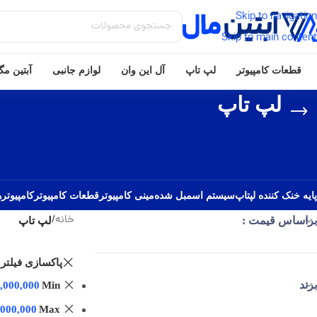
Skip to navigation
Skip to main content
قطعات کامپیوتر
لپ تاپ
آل این وان
لوازم جانبی
آبتین م
لپ تاپ
پایه خنک کننده لپتاپ
سیستم اسمبل شده
مینی کامپیوتر
قطعات کامپیوتر
کامپیوترهای ONE
خانه
/
براساس قیمت :
لپ تاپ
پاکسازی فیلتر
برند
,000,000
Min
,000,000
Max