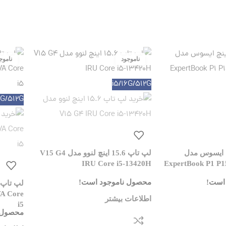
i5/16G/512G
6G/512G
15.6 اینچ ایسوس مدل
لپ تاپ 15.6 اینچ لنوو مدل V15 G4
IRU Core i5-13420H
ExpertBook P1 P1
است!
محصول ناموجود است!
VA Core
اطلاعات بیشتر
i5
محصول 