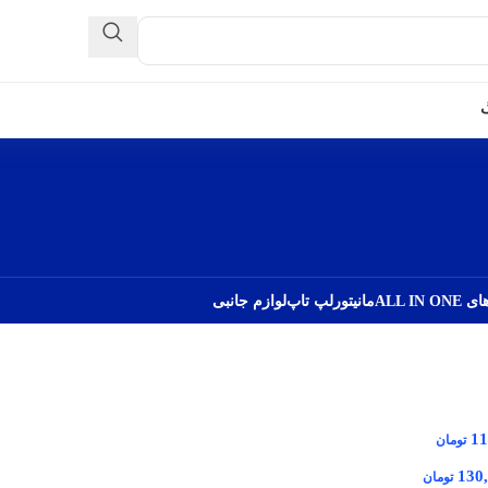
گ
ALL IN 
مانیتور
لپ تاپ
لوازم جانبی
11
تومان
130
تومان